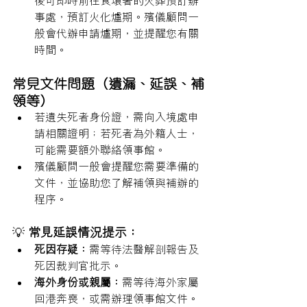
後可即時前往食環署的火葬預訂辦
事處，預訂火化爐期。殯儀顧問一
般會代辦申請爐期，並提醒您有關
時間。
常見文件問題（遺漏、延誤、補
領等）
若遺失死者身份證，需向入境處申
請相關證明；若死者為外籍人士，
可能需要額外聯絡領事館。
殯儀顧問一般會提醒您需要準備的
文件，並協助您了解補領與補辦的
程序。
💡 
常見延誤情況提示：
死因存疑：
需等待法醫解剖報告及
死因裁判官批示。
海外身份或親屬：
需等待海外家屬
回港奔喪，或需辦理領事館文件。