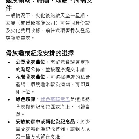
靈灰領取：時間、地點、所需文
件
一般情況下，火化後約數天至一星期，
家屬（或授權殯儀公司）可帶同身份證
及火化費用收據，前往食環署骨灰登記
處領取靈灰。
骨灰龕或紀念安排的選擇
公眾骨灰龕位
：需留意食環署定期
的編配公佈，並按程序提交申請。
私營骨灰龕位
：可選擇持牌的私營
龕場，環境通常較為清幽，可即買
即上位。
綠色殯葬
：
綠色殯葬意思
是選擇將
骨灰撒於紀念花園或海上，回歸自
然。
安放於家中或轉化為紀念品
：將少
量骨灰轉化為紀念首飾，讓親人以
另一種方式留在身邊。