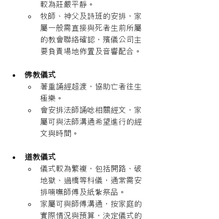
較為莊嚴平靜。
牧師、神父及詩班的安排，家
屬一般需直接與死者生前所屬
的教會聯絡確認，殯儀公司主
要負責場地佈置及音響配合。
佛教儀式
著重誦經超渡，協助亡者往生
極樂。
會安排法師誦唸相關經文，家
屬可與法師溝通希望進行的經
文與時間。
道教儀式
儀式較為繁複，包括開路、破
地獄、過橋等科儀，通常需安
排喃嘸師傅及紙紮祭品。
家屬可與師傅溝通，按家庭的
實際情況與預算，決定儀式的