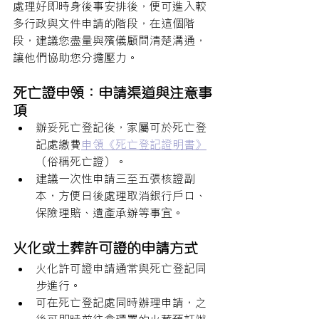
處理好即時身後事安排後，便可進入較
多行政與文件申請的階段，在這個階
段，建議您盡量與殯儀顧問清楚溝通，
讓他們協助您分擔壓力。
死亡證申領：申請渠道與注意事
項
辦妥死亡登記後，家屬可於死亡登
記處繳費
申領《死亡登記證明書》
（俗稱死亡證）。
建議一次性申請三至五張核證副
本，方便日後處理取消銀行戶口、
保險理賠、遺產承辦等事宜。
火化或土葬許可證的申請方式
火化許可證申請通常與死亡登記同
步進行。
可在死亡登記處同時辦理申請，之