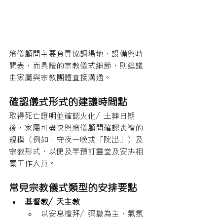
殯儀顧問主要負責協調場地、設備與時
間表，而具體的宗教儀式細節，則建議
由家屬與宗教團體直接溝通。
確認儀式形式的建議時間點
取得死亡證明並確認火化／土葬日期
後，家屬可盡快與殯儀顧問確認喪禮的
規模（例如：守夜一晚或「院出」）及
宗教形式，以便及早預訂靈堂及安排相
關工作人員。
常見宗教儀式類型的安排要點
基督教／天主教
以安息禮拜／彌撒為主，氣氛