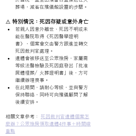
葬場，減省在殯儀館設靈的步驟。
⚠️ 
特別情況：死因存疑或意外身亡
若親人因意外離世、死因不明或未
能在醫院取得《死因醫學證明
書》，個案會交由警方跟進並轉交
死因裁判官處理。
遺體會被移送至公眾殮房，家屬需
等候法醫檢驗及死因庭發出「批准
屍體埋葬／火葬證明書」後，方可
繼續辦理喪事。
在此期間，請耐心等候，並與警方
保持聯絡，同時可向殯儀顧問了解
後續安排。
相關文章參考：
死因裁判官遺體個案怎
麼辦？公眾殮房領取遺體4件事＋時間線
重點