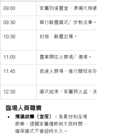
09:00
家屬到達靈堂，準備大殮儀式。
09:30
舉行辭靈儀式／宗教法事。
10:30
封棺、辭靈出殯。
11:00
靈車開往火葬場／墳場。
11:45
抵達火葬場，進行簡短告別儀式。
12:30
儀式結束，家屬跨火盆、洗手。
臨場人員職責
殯儀統籌（堂倌）：
負責控制全場
節奏，提醒家屬禮節與大致時間，
確保儀式不會超時太久。