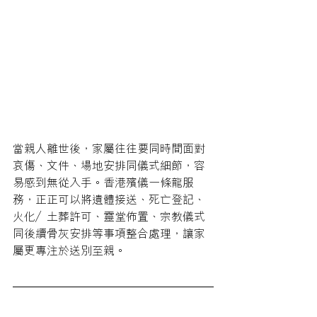
當親人離世後，家屬往往要同時間面對
哀傷、文件、場地安排同儀式細節，容
易感到無從入手。香港殯儀一條龍服
務，正正可以將遺體接送、死亡登記、
火化／土葬許可、靈堂佈置、宗教儀式
同後續骨灰安排等事項整合處理，讓家
屬更專注於送別至親。