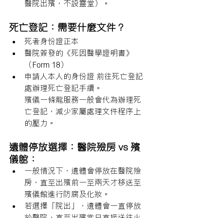
醫院出殯，不設靈堂）。
死亡登記：需要什麼文件？
死者身份證正本
醫院簽發的《死因醫學證明書》
（Form 18）
申請人本人的身份證前往死亡登記
處辦理死亡登記手續。
殯儀一條龍服務一般會代為辦理死
亡登記，減少家屬處理文件程序上
的壓力。
遺體停放選擇：醫院殮房 vs 殯
儀館：
一般情況下，遺體會停放在醫院殮
房，直至出殯前一至兩天才移送至
殯儀館進行防腐及化妝。
若選擇「院出」，遺體會一直停放
於醫院，直至出殯當日直接送往火