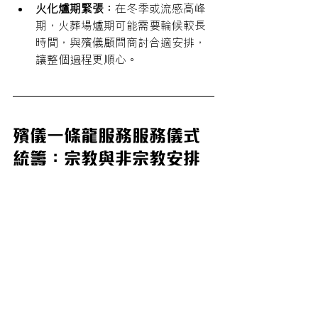
火化爐期緊張：
在冬季或流感高峰
期，火葬場爐期可能需要輪候較長
時間，與殯儀顧問商討合適安排，
讓整個過程更順心。
殯儀一條龍服務服務儀式
統籌：宗教與非宗教安排