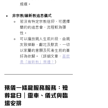
規模。
非宗教/維新教追思儀式
若沒有特定宗教信仰，可選擇
簡約的追思會，流程較為彈
性。
可以播放親人生前片段、由親
友致悼辭、獻花及默哀，一切
以家屬的意願及死者生前的喜
好為依歸。（詳細文章：
甚麼
是「維新教」喪禮？
）
殯儀一條龍服務服務：殮
葬當日｜靈車、儀式與臨
場安排