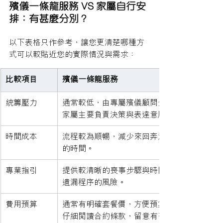
殯儀一條龍服務 VS 家屬自行安
排：有甚麼分別？
以下表格只作參考，讓您更清楚哪種方
式可以較貼近您的實際情況與需求：
比較項目
殯儀一條龍服務
統籌壓力
通常較低，由專屬殯儀顧問全程跟進，
家屬主要負責決策與表達意願。
時間成本
流程較為順暢，減少來回奔波，節省您
的時間。
專業指引
提供較清晰的喪事步驟與時間線，減低
遺漏程序的風險。
費用預算
通常有明確套餐價，方便預算，但建議
仔細閱讀合約條款，留意有否隱藏收