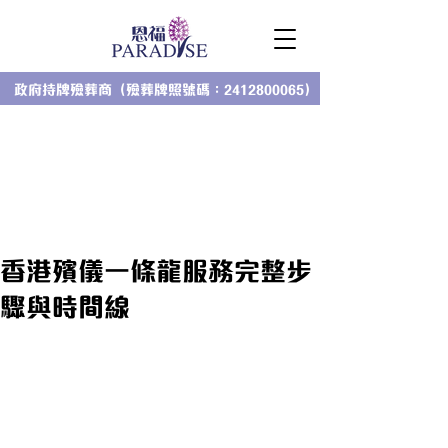
政府持牌殮葬商（殮葬牌照號碼：2412800065）
香港殯儀一條龍服務完整步
驟與時間線