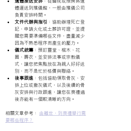
遺體接送安排
：從醫院或殮房將遺
體運送到殯儀館，一般由殯儀公司
負責安排時間。
文件代辦與指引
：協助辦理死亡登
記、申請火化或土葬許可證，並提
醒您需要準備哪些文件，盡量減少
因為不熟悉程序而產生的壓力。
儀式統籌
：預訂靈堂、棺木、花
圈、壽衣，並安排法事或宗教儀
式，讓您把焦點放在為親人好好送
別，而不是忙於格價與聯絡。
後事跟進
：包括協助領取骨灰、安
排上位或撒灰儀式，以及後續的骨
灰安排與行政跟進，讓您在喪禮過
後亦能有一個較清晰的方向。
相關文章參考：
由離世，到喪禮舉行需
要哪些程序？