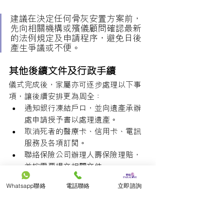
建議在決定任何骨灰安置方案前，
先向相關機構或殯儀顧問確認最新
的法例規定及申請程序，避免日後
產生爭議或不便。
其他後續文件及行政手續
儀式完成後，家屬亦可逐步處理以下事
項，讓後續安排更為周全：
通知銀行凍結戶口，並向遺產承辦
處申請授予書以處理遺產。
取消死者的醫療卡、信用卡、電訊
服務及各項訂閱。
聯絡保險公司辦理人壽保險理賠，
並按需要提交相關文件。
Whatsapp聯絡
電話聯絡
立即諮詢
結語