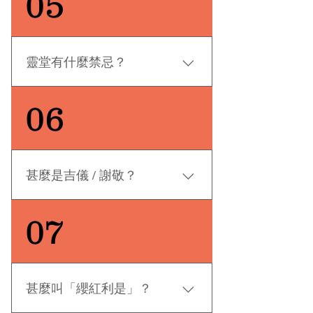
05
獄、擔幡買水等，亦會燒一些紙紮
是，其中有少數教堂可供無宗教信
用品，以求「陰安陽樂」。 佛教 :
仰的亡者（俗稱維新教）舉行追思
儀式有上貢等，目的為超渡先人，
會（喪禮其中一種），以悼念亡
儘快輪迴。 天主教 : 以講道，奉
者。
靈堂有什麼禁忌？
香，唱詩歌，祈禱等紀念先人，祝
福先人歸向天國，享有永生的福
當親友、賓客前來致祭，主人家應
06
祉。 基督教 : 會講道，唱詩歌，祈
該說「有心」，不能說「多謝」。
禱等，目的與天主教一樣，是為了
因為「多謝」可謂多謝有白事的意
紀念先人，祝福先人能夠重生，進
思。 而主人家與親友、賓客道別時
入神的國度，不再有懼怕。
應該說「有心，慢行，唔送」，禮
甚麼是吉儀 / 謝敬？
貌上地說句拜拜，讓他們自行離開
便成。 因為靈堂是送別亡者的地
「吉儀」是辦喪事的主人家給來賓
07
方，「再見」及「送客」皆是惡
之回禮。現時吉儀中會包括一張紙
兆。
巾或者毛巾、一粒糖和一個一元硬
幣。紙巾是給來賓拭擦眼淚用，而
糖希望賓客減少哀痛和傷感。至於
甚麼叫「纓紅利是」？
一元硬幣，則是帛金的回禮。 吉儀