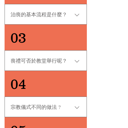
用分別是按家人為亡者所選擇的服
務計畫、亡者的宗教信仰及亡者的
治喪的基本流程是什麼？
意願而定，因而喪禮費用其實是豐
儉由人的。上至動輒幾十萬元的厚
當親友離世時，家屬需先決定安排
03
葬，下訖萬多元的簡約喪禮均有人
火葬或土葬。我們建議家屬親臨與
選擇。不過，現時大多殯儀服務是
我們商討安葬及喪禮儀式安排。在
以套餐形式收費，如車仔麵下單一
收到先人文件後，我們可協助領取
般由自己選擇，家人可按照自己心
醫院文件及辦理死亡證。隨後，與
中預算而定，不必過分逞強。
喪禮可否於教堂舉行呢？
家屬確認守夜及出殯日期，並預約
火化爐或購買墓地。出殯前，我們
基督教或天主教的逝者可於教堂或
04
將全程與家屬保持聯繫，解答疑
聖堂舉行追思禮拜或逾越聖祭，視
問。若有守夜安排，家屬將於當日
乎所屬教會能否提供場地進行喪
認領遺體，並設靈守夜。次日早晨
禮，而我司亦與各教堂保持良好合
舉行大殮出殯，靈柩將送往火葬場
作關係可以為家屬解懮。 天主教的
或墳場安葬。出殯後，我們亦會協
宗教儀式不同的做法 ?
亡者一般會於所屬座堂舉行聖祭或
助家屬取回骨灰，並安排骨灰上
天主教殯葬禮；而基督教的逝者則
位、撒灰或墓地建墓事宜，確保每
道教 : 較為人熟悉的儀式有破地
可以查詢所屬教會。 值得一提的
個細節妥善完成。