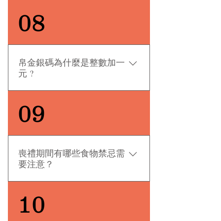
要即用即棄，切勿帶回家。否則會
「纓紅利是」一般是殯禮脫孝後，
08
帶來霉氣和惡運。而採用西式宗教
才會派發給家屬自己及送逝者上山
的吉儀，我們都會稱之為「謝
一程的親友。扁柏葉、紅頭繩傳統
敬」。
上是好意頭之意思，現時一般利是
內都會放扁柏葉、紅頭繩及雙數金
帛金銀碼為什麼是整數加一
額的利是錢。而「纓紅利是」是可
元 ?
以帶回家保存的。
親友們向亡者家屬送上帛金，除了
09
對亡者表示敬意外，也是減輕亡者
家屬在辦喪事時的財政負擔的最實
際方法。傳統會在整數的銀碼上加
多一個一元硬幣，原因有二。 一為
喪禮期間有哪些食物禁忌需
銀碼以「零一」作結，含有「只有
要注意？
一次」的意思。其次，如親友送上
的帛金銀碼是整數，當減除吉儀內
在某些宗教信仰中，建議喪禮期間
10
的一元後，尾數便是九，就有「長
食素，以減輕亡者的罪孽與痛苦。
久」的隱喻。白事誰也不想長久，
如需食葷，請避免食用牛肉，因傳
所以須在整數銀碼上加上一元的帛