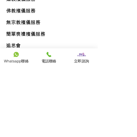
佛教
殯儀服務
無宗教殯儀服務
簡單喪禮
殯儀服務
追思會
Whatsapp聯絡
電話聯絡
立即諮詢
聯絡我們
廣東話查詢
852-9290 7898
普通話查詢
86-19518736997
English Service
852-9290 6226
日本語サービス