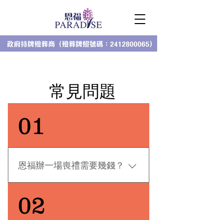
政府持牌殮葬商（殮葬牌照號碼：2412800065）
​常見問題
01
恩福辦一場喪禮需要幾錢？
喪禮洗費可分為幾大類：棺木、場
02
地、喪禮的工作人員、附加項目如
旅遊巴及所選擇的服務計劃等。費