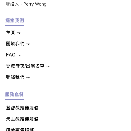
​聯絡人：Perry Wong
探索我們
​主頁 ⇁
關於我們
⇁
FAQ
⇁
香港守夜/出殯名單
⇁
聯絡我們
⇁
服務套餐
基督教殯儀服務
天主教
殯儀服務
道教殯儀服務