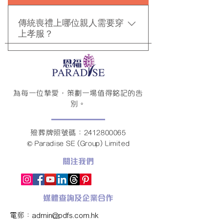
統觀念認為地府鬼差為牛頭馬面，
金。
食用牛肉可能被視為不敬。此外，
傳統喪禮上哪位親人需要穿
當天應齋戒沐浴，以表達對亡者的
上孝服？
尊重。
逝者的配偶、子女、媳婦女婿都需
要穿上孝服（如逝者屬女性或孝男
已成家立室，配偶都不會穿上孝
為每一位摯愛，策劃一場值得銘記的告
服），而逝者的內外孫、配偶弟
別。
妹、侄、甥，只需繫上一條白色腰
帶以表孝思。正式上契的誼子女也
應該跟親生子女一樣穿上孝服。
殮葬牌照號碼：2412800065
© Paradise SE (Group) Limited
關注我們
媒體查詢及企業合作
電郵：
admin@pdfs.com.hk