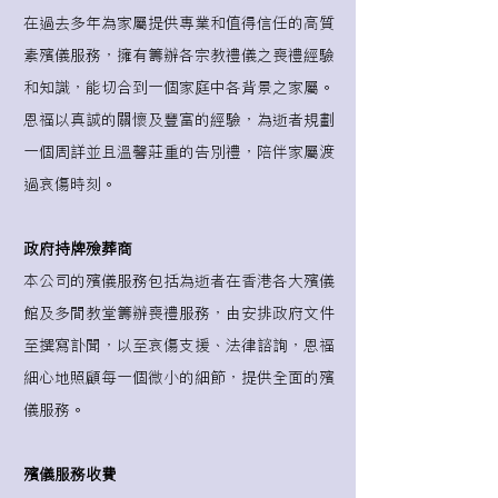
在過去多年為家屬提供專業和值得信任的高質
素殯儀服務，擁有籌辦各宗教禮儀之喪禮經驗
和知識，能切合到一個家庭中各背景之家屬。
恩福以真誠的關懷及豐富的經驗，為逝者規劃
一個周詳並且溫馨莊重的告別禮，陪伴家屬渡
過哀傷時刻。
政府持牌殮葬商
本公司的殯儀服務包括為逝者在香港各大殯儀
館及多間教堂籌辦喪禮服務，由安排政府文件
至撰寫訃聞，以至哀傷支援、法律諮詢，恩福
細心地照顧每一個微小的細節，提供全面的殯
儀服務。
殯儀服務收費