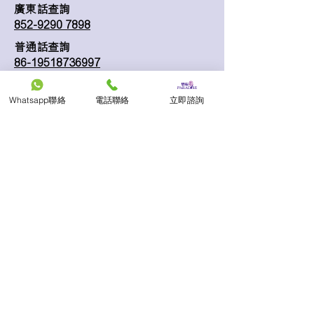
廣東話查詢
852-9290 7898
普通話查詢
86-19518736997
English Service
Whatsapp聯絡
電話聯絡
立即諮詢
852-9290 6226
日本語サービス
852-9161 1843
公司電話
一般查詢
852-3702 1511
info@pdfs.com.hk
WhatsApp 專線
即時與我們聯絡