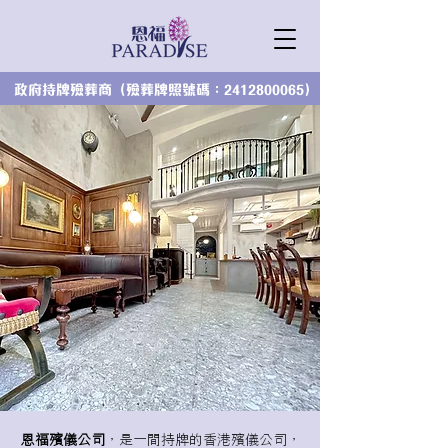
政府持牌殮葬商（殮葬牌照號碼：2412800065）
恩福殯儀公司
，是一間持牌的香港殯儀公司，