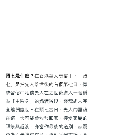
頭七是什麼？
在香港華人喪俗中，「頭
七」是指先人離世後的首個第七日，
傳
統習俗中相信先人在去世後進入一個稱
為「中陰身」的過渡階段，靈魂尚未完
全離開塵世。在頭七當日，先人的靈魂
在這一天可能會短暫回家，
接受家屬的
拜祭與超渡
，亦當作最後的道別
。
家屬