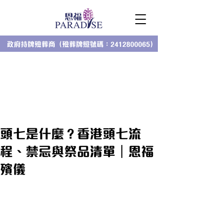
政府持牌殮葬商（殮葬牌照號碼：2412800065）
頭七是什麼？香港頭七流
程、禁忌與祭品清單｜恩福
殯儀