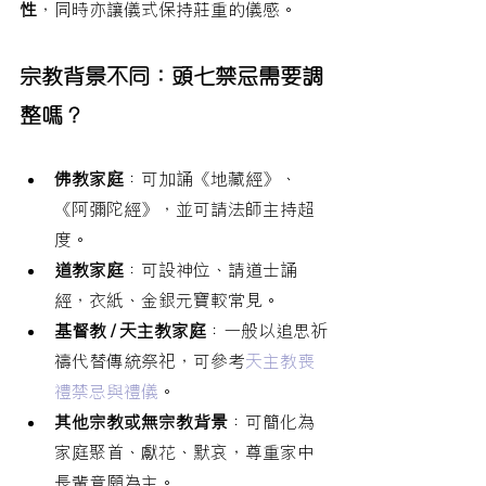
性
，同時亦讓儀式保持莊重的儀感。
宗教背景不同：頭七禁忌需要調
整嗎？
佛教家庭
：可加誦《地藏經》、
《阿彌陀經》，並可請法師主持超
度。
道教家庭
：可設神位、請道士誦
經，衣紙、金銀元寶較常見。
基督教 / 天主教家庭
：一般以追思祈
禱代替傳統祭祀，可參考
天主教喪
禮禁忌與禮儀
。
其他宗教或無宗教背景
：可簡化為
家庭聚首、獻花、默哀，尊重家中
長輩意願為主。