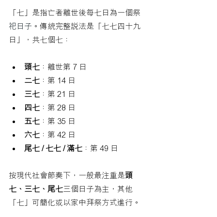
「七」是指亡者離世後每七日為一個祭
祀
日子
。傳統完整說法是「七七四十九
日」，共七個七：
頭七
：離世第 7 日
二七
：第 14 日
三七
：第 21 日
四七
：第 28 日
五七
：第 35 日
六七
：第 42 日
尾七 / 七七 / 滿七
：第 49 日
按現代社會節奏下，一般最注重是
頭
七、三七、尾七
三個日子為主，其他
「七」可簡化或以家中拜祭方式進行。