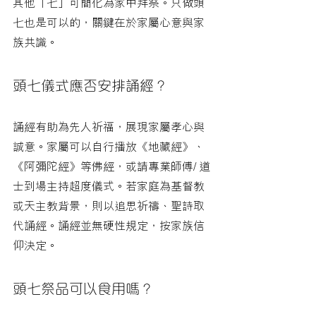
其他「七」可簡化為家中拜祭。只做頭
七也是可以的，關鍵在於家屬心意與家
族共識。
頭七儀式應否安排誦經？
誦經有助為先人祈福，展現家屬孝心與
誠意。家屬可以自行播放《地藏經》、
《阿彌陀經》等佛經，或請專業師傅/ 道
士到場主持超度儀式。若家庭為基督教
或天主教背景，則以追思祈禱、聖詩取
代誦經。誦經並無硬性規定，按家族信
仰決定。
頭七祭品可以食用嗎？