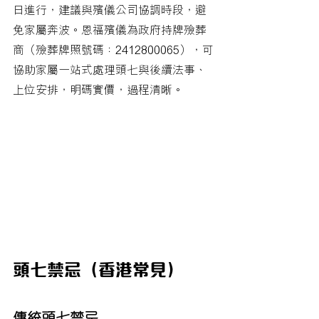
日進行，建議與殯儀公司協調時段，避
免家屬奔波。恩福殯儀為政府持牌殮葬
商（殮葬牌照號碼：2412800065），可
協助家屬一站式處理頭七與後續法事、
上位安排，明碼實價，過程清晰。
頭七禁忌（香港常見）
傳統頭七禁忌