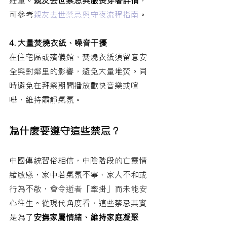
莊重。
親友去世禁忌與服喪穿著詳情
，
可參考
親友去世禁忌與守夜流程指南
。
4. 大量焚燒衣紙、噪音干擾
在住宅區或殯儀館，焚燒衣紙須留意安
全與對鄰里的影響，避免大量堆焚。同
時避免在拜祭期間播放歡快音樂或喧
嘩，維持肅靜氣氛。
為什麼要遵守這些禁忌？
中國傳統習俗相信，中陰階段的亡靈情
緒敏感，家中若氣氛不寧、家人不和或
行為不敬，會令逝者「牽掛」而未能安
心往生。從現代角度看，這些禁忌其實
是為了
安撫家屬情緒、維持家庭凝聚