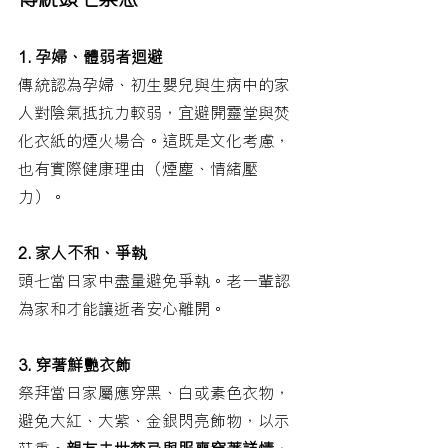
1. 孕婦、體弱者迴避
傳統認為孕婦、初生嬰兒與生病中的家
人對陰氣抵抗力較弱，宜避開靈堂與焚
化衣紙的煙火場合。這既是文化考慮，
也有實際健康理由（煙塵、情緒壓
力）。
2. 家人不和、爭執
頭七當日家中盡量避免爭執。老一輩認
為家和才能讓逝者安心離開。
3. 穿著鮮艷衣飾
祭拜當日家屬應穿黑、白或素色衣物，
避免大紅、大紫、金銀閃亮飾物，以示