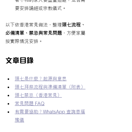
者不和的家人要盡量迴避；是否需
要安排誦經或宗教儀式。
以下依香港常見做法，整理
頭七流程、
必備清單、禁忌與常見問題
，方便家屬
按實際情況安排。
文章目錄
頭七是什麼？起源與意思
頭七拜祭流程與準備清單（附表）
頭七禁忌（香港常見）
常見問題 FAQ
有需要協助？WhatsApp 查詢恩福
殯儀