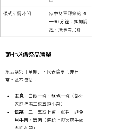
儀式所需時間
家中簡單拜祭約 30
–60 分鐘；如加誦
經、法事需另計
頭七必備祭品清單
祭品講究「單數」，代表陰事而非日
常。基本包括：
主食
：白飯一碗、麵條一碗（部分
家庭準備三或五道小菜）
餸菜
：三、五或七道；單數，避免
用
牛肉、馬肉
（傳統上與冥府牛頭
馬面有關）