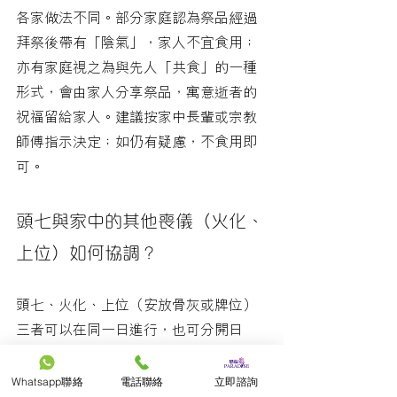
各家做法不同。部分家庭認為祭品經過
拜祭後帶有「陰氣」，家人不宜食用；
亦有家庭視之為與先人「共食」的一種
形式，會由家人分享祭品，寓意逝者的
祝福留給家人。建議按家中長輩或宗教
師傅指示決定；如仍有疑慮，不食用即
可。
頭七與家中的其他喪儀（火化、
上位）如何協調？
頭七、火化、上位（安放骨灰或牌位）
三者可以在同一日進行，也可分開日
期。若同日進行，時間表較緊湊，建議
由持牌殯儀公司統籌流程，避免家屬奔
Whatsapp聯絡
電話聯絡
立即諮詢