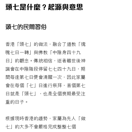
頭七是什麼？起源與意思
頭七的民間習俗
香港「頭七」的做法，融合了道教「魂
魄七日一轉」與佛教「中陰身四十九
日」的觀念。傳統相信，逝者離世後神
識會在中陰階段停留七七四十九日，期
間每逢第七日便會清醒一次，因此家屬
會在每個「七」日進行祭拜，首個第七
日就是「頭七」，也是全個喪期最受注
重的日子。
根據現時香港的趨勢，家屬為先人「做
七」的大多不會嚴格完成整整七個