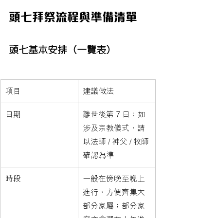
頭七拜祭流程與準備清單
頭七基本安排（一覽表）
項目
建議做法
日期
離世後第 7 日；如
涉及宗教儀式，請
以法師 / 神父 / 牧師
確認為準
時段
一般在傍晚至晚上
進行，方便齊集大
部分家屬；部分家