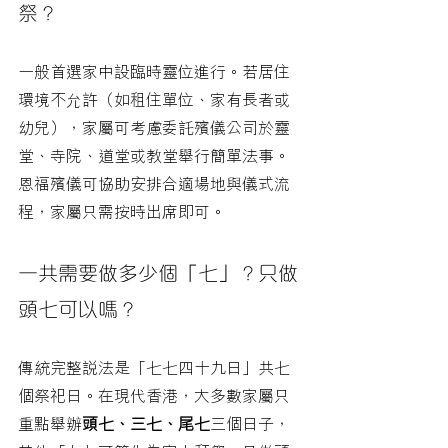
祭？
一般首選家中設臨時靈位進行。若居住
環境不允許（如租住單位、家有長者或
幼兒），家屬可考慮委託殯儀公司於靈
堂、寺院、道堂或教堂舉行簡單法事。
恩福殯儀可協助安排合適場地與儀式流
程，家屬只需按時出席即可。
一共需要做多少個「七」？只做
頭七可以嗎？
傳統完整說法是「七七四十九日」共七
個祭祀日。在現代香港，大多數家屬只
重點舉辦
頭七、三七、尾七
三個日子，