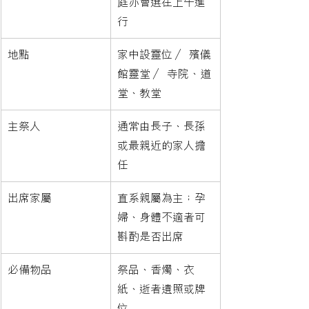
庭亦會選在上午進
行
地點
家中設靈位 ／ 殯儀
館靈堂 ／ 寺院、道
堂、教堂
主祭人
通常由長子、長孫
或最親近的家人擔
任
出席家屬
直系親屬為主；孕
婦、身體不適者可
斟酌是否出席
必備物品
祭品、香燭、衣
紙、逝者遺照或牌
位