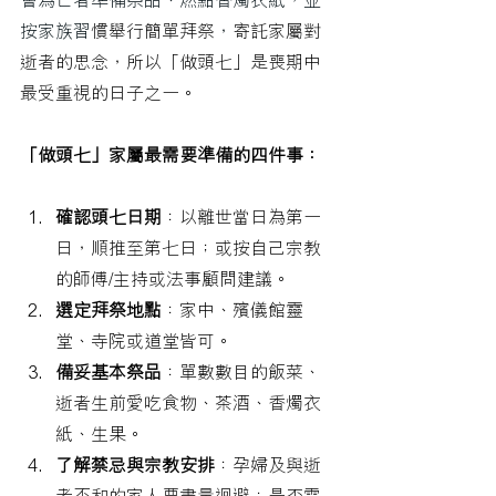
會為亡者準備祭品、燃點香燭衣紙，並
按家族習
慣舉行簡單拜祭
，
寄託家屬對
逝者的思念，所以「做頭七」是喪期中
最受重視的日子之一。
「做頭七」家屬最需要準備的四件事：
確認頭七日期
：以離世當日為第一
日，順推至第七日；或按自己宗教
的師傅/主持或法事顧問建議。
選定拜祭地點
：家中、殯儀館靈
堂、寺院或道堂皆可。
備妥基本祭品
：單數數目的飯菜、
逝者生前愛吃食物、茶酒、香燭衣
紙、生果。
了解禁忌與宗教安排
：孕婦及與逝