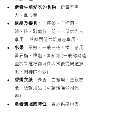
逝者生前愛吃的食物
：份量不需
大，重心意
飲品及餐具
：
三杯茶、三杯酒、
碗、筷、匙羹各三份
，
一份供先人
享用
，
 其餘兩份供給鬼差享用。
水果
：單數，一般三或五樣，忌用
番石榴
、釋迦、蕃茄等 (
一般認為這
些水果種籽都可在入食後從腸道排
出，對神佛不敬)
香燭衣紙
：長香、白蠟燭、金銀衣
紙、紙紮用品（可請殯儀公司代
辦）
逝者遺照或牌位
：置於供桌中央