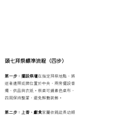
頭七拜祭標準流程（四步）
第一步：擺設祭壇
在指定拜祭地點，將
逝者遺照或牌位置於中央，兩旁擺設香
燭、供品與衣紙。祭桌可鋪素色桌布，
四周保持整潔，避免鮮艷裝飾。
第二步：上香、獻食
家屬依親疏長幼順