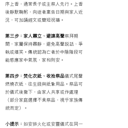
序上香，通常長子或主祭人先行。上香
後靜默鞠躬，向逝者稟告日期與家人近
況，可加誦經文或簡短祝禱。
第三步：家人肅立、避諱高聲
祭拜期
間，家屬保持肅靜，避免高聲說話、爭
執或嬉笑。傳統認為亡者於中陰階段可
能感應家中氣氛，家和則安。
第四步：焚化衣紙、收拾祭品
儀式尾聲
燃燒衣紙、往生錢與紙紮用品。祭品可
於儀式後撤下，由家人共享或作處理
（部分家庭選擇不食祭品，視乎家族傳
統而定）。
小提示：
如安排火化或安靈儀式在同一