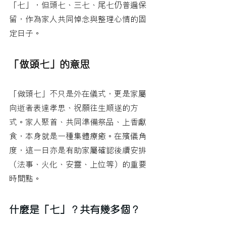
「七」，但頭七、三七、尾七仍普遍保
留，作為家人共同悼念與整理心情的固
定日子。
「做頭七」的意思
「做頭七」不只是外在儀式，更是家屬
向逝者表達孝思、祝願往生順遂的方
式。家人聚首、共同準備祭品、上香獻
食，本身就是一種集體療癒。在殯儀角
度，這一日亦是有助家屬確認後續安排
（法事、火化、安靈、上位等）的重要
時間點。
什麼是「七」？共有幾多個？