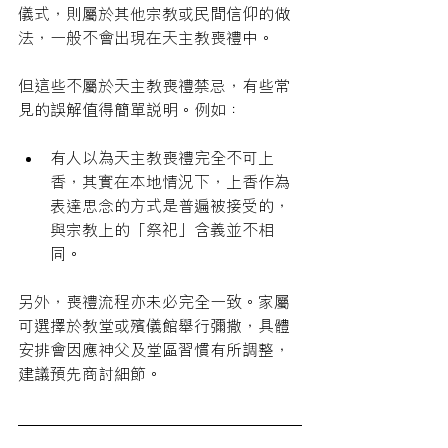
儀式，則屬於其他宗教或民間信仰的做
法，一般不會出現在天主教喪禮中。
但這些不屬於天主教喪禮禁忌，有些常
見的誤解值得簡單說明。例如：
有人以為天主教喪禮完全不可上
香，其實在本地情況下，上香作為
表達思念的方式是普遍被接受的，
與宗教上的「祭祀」含義並不相
同。
另外，喪禮流程亦未必完全一致。家屬
可選擇於教堂或殯儀館舉行彌撒，具體
安排會因應神父及堂區習慣有所調整，
建議預先商討細節。