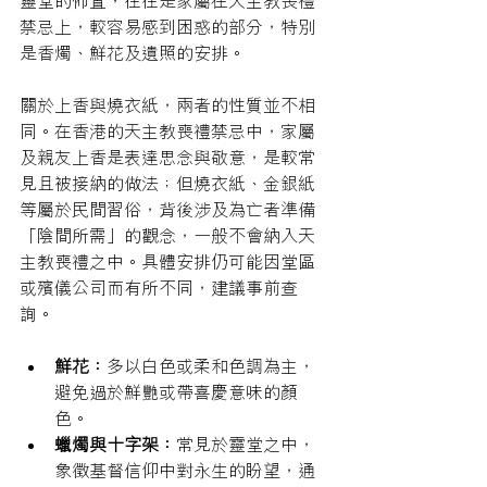
靈堂的佈置，往往是家屬在天主教喪禮
禁忌上，較容易感到困惑的部分，特別
是香燭、鮮花及遺照的安排。
關於上香與燒衣紙，兩者的性質並不相
同。在香港的天主教喪禮禁忌中，家屬
及親友上香是表達思念與敬意，是較常
見且被接納的做法；但燒衣紙、金銀紙
等屬於民間習俗，背後涉及為亡者準備
「陰間所需」的觀念，一般不會納入天
主教喪禮之中。具體安排仍可能因堂區
或殯儀公司而有所不同，建議事前查
詢。
鮮花：
多以白色或柔和色調為主，
避免過於鮮艷或帶喜慶意味的顏
色。
蠟燭與十字架：
常見於靈堂之中，
象徵基督信仰中對永生的盼望，通