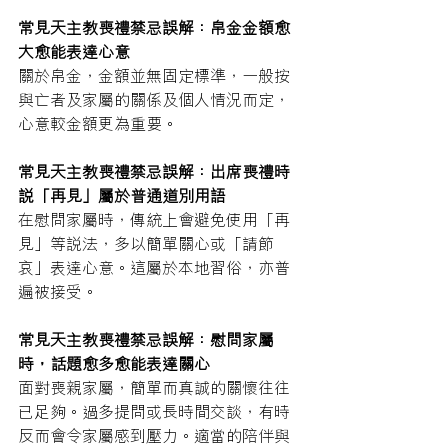
常見天主教喪禮禁忌誤解：帛金金額愈
大愈能表達心意
關於帛金，金額並無固定標準，一般按
與亡者及家屬的關係及個人情況而定，
心意較金額更為重要。
常見天主教喪禮禁忌誤解：出席喪禮時
說「再見」屬於普通道別用語
在慰問家屬時，傳統上會避免使用「再
見」等說法，多以簡單關心或「請節
哀」表達心意。這屬於本地習俗，亦普
遍被接受。
常見天主教喪禮禁忌誤解：慰問家屬
時，話題愈多愈能表達關心
面對喪親家屬，簡單而真誠的關懷往往
已足夠。過多提問或長時間交談，有時
反而會令家屬感到壓力。適當的陪伴與