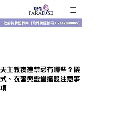
政府持牌殮葬商（殮葬牌照號碼：2412800065）
天主教喪禮禁忌有哪些？儀
式、衣著與靈堂擺設注意事
項