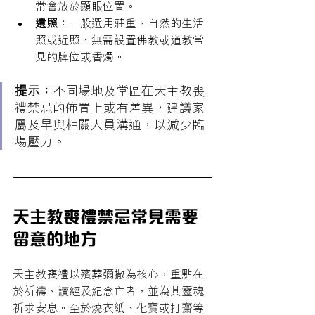
常會放於顯眼位置。
遺照：
一般選用莊重、自然的生活
照或近照，無需設置佛教或道教常
見的牌位或香燭。
提示：
不同場地及堂區在天主教喪
禮禁忌的佈置上或有差異，建議家
屬及早與相關人員溝通，以減少臨
場壓力。
天主教喪禮禁忌常見需要
留意的地方
天主教喪禮以殯葬彌撒為核心，重點在
於祈禱、讀經及紀念亡者，並為其靈魂
祈求安息。至於燒衣紙、化寶或打齋等