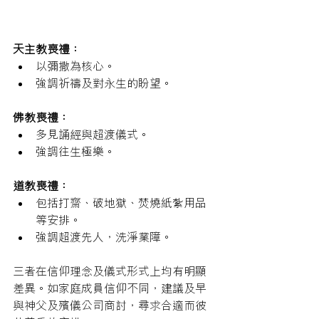
天主教喪禮：
以彌撒為核心。
強調祈禱及對永生的盼望。
佛教喪禮：
多見誦經與超渡儀式。
強調往生極樂。
道教喪禮：
包括打齋、破地獄、焚燒紙紮用品
等安排。
強調超渡先人，洗淨業障。
三者在信仰理念及儀式形式上均有明顯
差異。如家庭成員信仰不同，建議及早
與神父及殯儀公司商討，尋求合適而彼