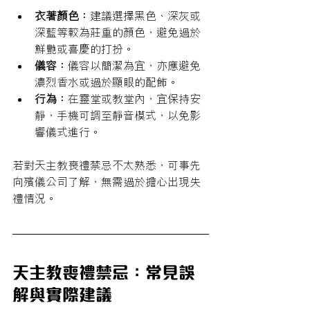
衣著顏色：
建議選擇黑色、深灰或
深藍等較為莊重的顏色，避免過於
鮮艷或喜慶的打扮。
儀容：
儀容以簡潔為宜，亦應避免
濃烈香水或過於顯眼的配飾。
行為：
在靈堂或教堂內，宜保持安
靜，手機可調至靜音模式，以免影
響儀式進行。
若對天主教喪禮禁忌不太熟悉，可事先
向殯儀公司了解，無需過於擔心出現失
禮情況。
天主教喪禮禁忌：常見誤
解與實際建議