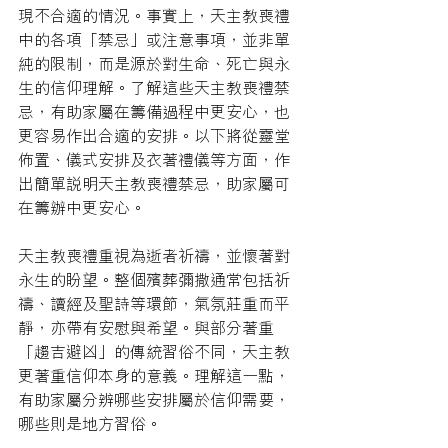
現不合適的情況。事實上，天主教喪禮
中的各項「禁忌」或注意事項，並非單
純的限制，而是源於對生命、死亡與永
生的信仰理解。了解這些天主教喪禮禁
忌，有助家屬在籌備過程中更安心，也
更容易作出合適的安排。以下將從靈堂
佈置、儀式安排及衣著禮儀等方面，作
出簡單說明天主教喪禮禁忌，助家屬可
在籌辦中更安心。
天主教喪禮重視為逝者祈禱，並懷著對
永生的盼望。整個殯葬彌撒通常包括祈
禱、讀經及聖詩等環節，氣氛莊重而平
靜，亦帶有安慰與希望。與部分著重
「趨吉避凶」的傳統習俗不同，天主教
更著重信仰本身的意義。理解這一點，
有助家屬分辨哪些安排屬於信仰需要，
哪些則是地方習俗。