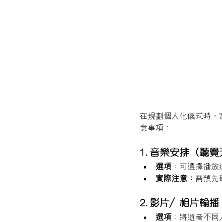
在規劃個人化儀式時，
意事項：
1. 音樂安排（聽
選項
：可選擇播放
實際注意：
需預先
2. 影片／相片輪
選項
：將逝者不同