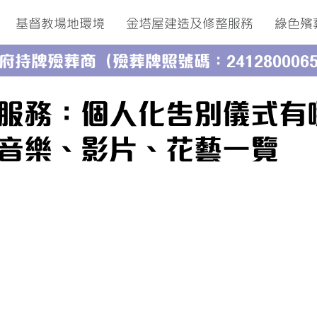
基督教場地環境
金塔屋建造及修整服務
綠色殯
府持牌殮葬商（殮葬牌照號碼：241280006
服務：個人化告別儀式有
音樂、影片、花藝一覽