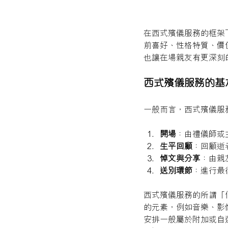
在西式殯儀服務的框架
前喜好、性格特質、價
也讓在場親友有更深刻
西式殯儀服務的基
一般而言，西式殯儀服
開場
：由禮儀師或
生平回顧
：回顧逝
悼文與分享
：由親
送別環節
：進行最
西式殯儀服務的所謂「
的元素，例如音樂、影
安排一般屬於附加或自