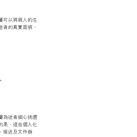
屬可以將親人的生
逝者的真實面貌，
。
屬為逝者細心挑選
的是，這些個人化
、接送及文件辦