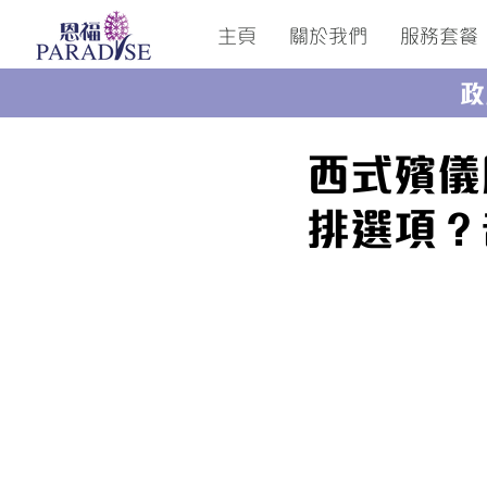
主頁
關於我們
服務套餐
政
西式殯儀
排選項？