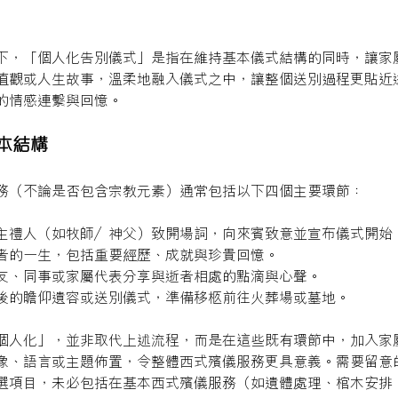
下，「個人化告別儀式」是指在維持基本儀式結構的同時，讓家
值觀或人生故事，溫柔地融入儀式之中，讓整個送別過程更貼近
的情感連繫與回憶。
本結構
務（不論是否包含宗教元素）通常包括以下四個主要環節：
主禮人（如牧師／神父）致開場詞，向來賓致意並宣布儀式開始
者的一生，包括重要經歷、成就與珍貴回憶。
友、同事或家屬代表分享與逝者相處的點滴與心聲。
後的瞻仰遺容或送別儀式，準備移柩前往火葬場或墓地。
個人化」，並非取代上述流程，而是在這些既有環節中，加入家
像、語言或主題佈置，令整體西式殯儀服務更具意義。需要留意
選項目，未必包括在基本西式殯儀服務（如遺體處理、棺木安排