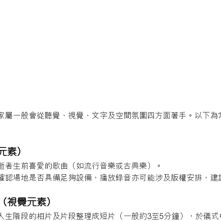
家屬一般會從聽覺、視覺、文字及空間氛圍四方面著手。以下為
覺元素）
逝者生前喜愛的歌曲（如流行音樂或古典樂）。
確認場地是否具備足夠設備，播放錄音亦可能涉及版權安排，建
播（視覺元素）
人生階段的相片及片段整理成短片（一般約3至5分鐘），於儀式