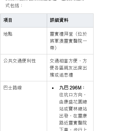
式包括：
項目
詳細資料
地點
靈實禮拜堂（位於
將軍澳靈實醫院一
帶）
公共交通便利性
交通相當方便，方
便各區親友出席出
殯或追思禮
巴士路線
九巴 296M：
往坑口方向，
由康盛花園總
站或寶林總站
出發，在靈康
路近靈實醫院
下車，步行上