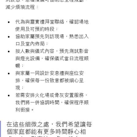
減少煩瑣流程：
代為與靈實禮拜堂聯絡、確認場地
使用及可預約時段；
協助家屬預先到訪現場，熟悉出入
口及堂內佈局；
按人數與儀式內容，預先測試影音
與燈光設備，確保儀式當日流程順
暢；
與家屬一同設計安息禮與座位安
排，確保每一份致意都被細心呈
現；
若需安排火化場或骨灰安置服務，
我們將一併協調時間，確保程序順
利銜接。
在這些細微之處，我們希望讓每
個家庭都能有更多時間靜心相