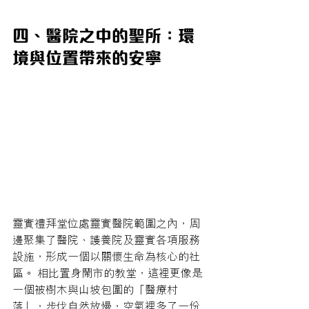
四、醫院之中的聖所：環
境與位置帶來的安寧
靈實禮拜堂位處靈實醫院範圍之內，周
邊聚集了醫院、護養院及靈實各項服務
設施，形成一個以關懷生命為核心的社
區。 相比置身鬧市的教堂，這裡更像是
一個被樹木與山坡包圍的「醫療村
落」，步伐自然放慢，空氣裡多了一份