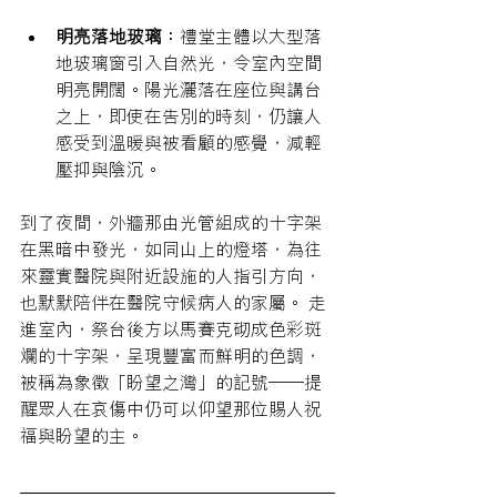
明亮落地玻璃：
禮堂主體以大型落
地玻璃窗引入自然光，令室內空間
明亮開闊。陽光灑落在座位與講台
之上，即使在告別的時刻，仍讓人
感受到溫暖與被看顧的感覺，減輕
壓抑與陰沉。​
到了夜間，外牆那由光管組成的十字架
在黑暗中發光，如同山上的燈塔，為往
來靈實醫院與附近設施的人指引方向，
也默默陪伴在醫院守候病人的家屬。 走
進室內，祭台後方以馬賽克砌成色彩斑
斕的十字架，呈現豐富而鮮明的色調，
被稱為象徵「盼望之灣」的記號——提
醒眾人在哀傷中仍可以仰望那位賜人祝
福與盼望的主。 