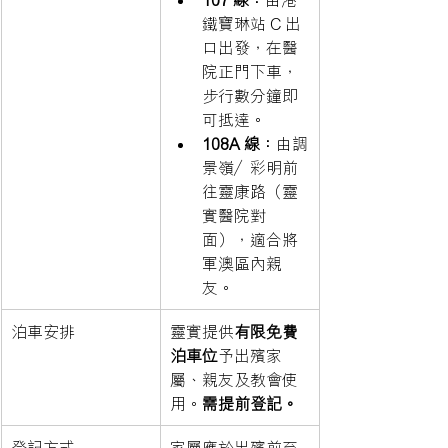
鐵寶琳站 C 出
口出發，在醫
院正門下車，
步行數分鐘即
可抵達。
108A 線：
由調
景嶺／彩明前
往靈康路（靈
實醫院對
面），適合將
軍澳區內親
友。
泊車安排
靈實提供
有限免費
泊車位
予出殯家
屬、親友及教會使
用。
需提前登記。
登記方式
家屬應於出殯前至