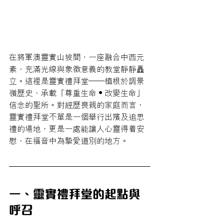
在將軍澳靈實山坡間，一座融合中西元
素、充滿光線與象徵意義的教堂靜靜矗
立。這裡是靈實禮拜堂——植根於調景
嶺歷史、承載「尊重生命‧改變生命」
信念的聖所。對經歷喪親的家庭而言，
靈實禮拜堂不單是一個舉行出殯及追思
禮的場地，更是一處能讓人心靈得着安
慰、在福音中為摯愛道別的地方。
一、靈實禮拜堂的起點與
呼召