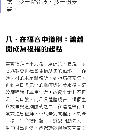
處，少一點奔波，多一份安
寧。 
八、在福音中道別：讓離
開成為祝福的起點
靈實禮拜堂不只是一座建築，更是一段
香港教會與社會關懷歷史的縮影——從
難民村的木屋醫務所，到肺病療養院，
再到今日多元化的醫療與社會服務。這
段歷程讓「尊重生命‧改變生命」不再
是一句口號，而是具體體現在一個個生
命故事與送別儀式之中。在這裡舉行出
殯或追思禮拜，不只是完成程序，更是
一場「生命禮回顧」：透過回顧先人一
生的付出與愛，透過詩歌與經文宣告盼