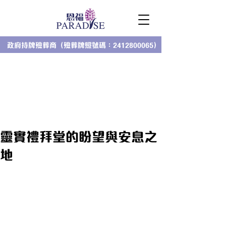
政府持牌殮葬商（殮葬牌照號碼：2412800065）
靈實禮拜堂的盼望與安息之
地