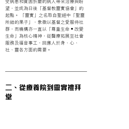
受病患和貧困折磨的病人帶來治療與盼
望，並成為日後「基督教靈實協會」的
起點。 「靈實」之名取自聖經中「聖靈
所結的果子」，象徵以基督之愛服侍社
群，而機構亦一直以「尊重生命‧改變
生命」為核心精神，從醫療拓展至社會
服務及福音事工，回應人於身、心、
社、靈各方面的需要。
二、從療養院到靈實禮拜
堂 