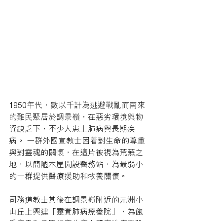
1950年代，數以千計為逃避戰亂而南來
的難民聚居於調景嶺，在惡劣環境與物
資缺乏下，不少人患上肺病與長期疾
病。 一群外國宣教士因着對生命的尊重
與對靈魂的關懷，在這片被視為荒蕪之
地，以簡陋木屋開設醫務站，為最弱小
的一群提供醫療援助和牧養關懷。
司務道教士其後在調景嶺附近的元洲小
山丘上興建「靈實肺病療養院」，為飽