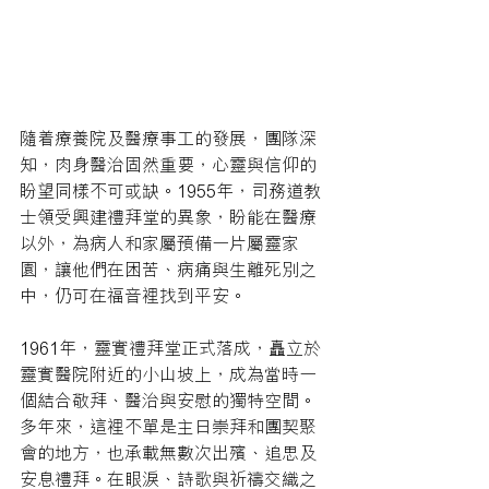
隨着療養院及醫療事工的發展，團隊深
知，肉身醫治固然重要，心靈與信仰的
盼望同樣不可或缺。1955年，司務道教
士領受興建禮拜堂的異象，盼能在醫療
以外，為病人和家屬預備一片屬靈家
園，讓他們在困苦、病痛與生離死別之
中，仍可在福音裡找到平安。
1961年，靈實禮拜堂正式落成，矗立於
靈實醫院附近的小山坡上，成為當時一
個結合敬拜、醫治與安慰的獨特空間。 
多年來，這裡不單是主日崇拜和團契聚
會的地方，也承載無數次出殯、追思及
安息禮拜。在眼淚、詩歌與祈禱交織之