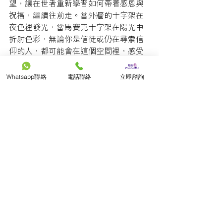
望，讓在世者重新學習如何帶着感恩與
祝福，繼續往前走。當外牆的十字架在
夜色裡發光，當馬賽克十字架在陽光中
折射色彩，無論你是信徒或仍在尋索信
仰的人，都可能會在這個空間裡，感受
到一份溫柔而不催迫的平安——提醒我
們，愛不會因死亡而終止，只會在記念
Whatsapp聯絡
電話聯絡
立即諮詢
與傳承中延續下去。
若你盼望在靈實禮拜堂為摯愛安排一場
帶着光、愛與盼望的告別，可與恩福殯
儀聯絡，我們會讓每一個細節，都成為
對先人的尊重；也讓每一位出席者，在
這片被醫治與福音包圍的土地上，學習
在告別中找到新的力量，繼續前行。