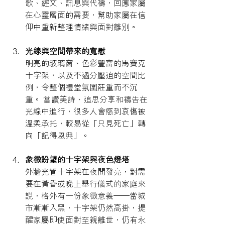
歌、經文、訊息與代禱，回應家屬
在心靈層面的需要，幫助家屬在信
仰中重新整理情緒與面對離別。
光線與空間帶來的寬慰
明亮的玻璃窗、色彩豐富的馬賽克
十字架，以及不過分壓迫的空間比
例，令整個禮堂氛圍莊重而不沉
重。 當讚美詩、追思分享和禱告在
光線中進行，很多人會感到哀傷被
溫柔承托，較易從「只見死亡」轉
向「記得恩典」。​
象徵盼望的十字架與夜色燈塔
外牆光管十字架在夜間發亮，對需
要在黃昏或晚上舉行儀式的家庭來
說，格外有一份象徵意義——當城
市漸漸入黑，十字架仍然高掛，提
醒家屬即使面對至親離世，仍有永