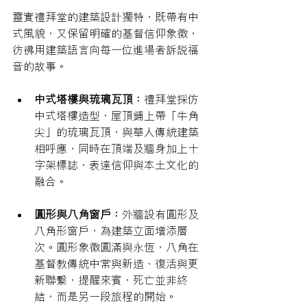
靈實禮拜堂的建築設計獨特，既帶有中
式風貌，又保留明確的基督信仰象徵，
彷彿用建築語言向每一位進場者訴說福
音的故事。​
中式塔樓與琉璃瓦頂：
禮拜堂採仿
中式塔樓造型，屋頂鋪上帶「牛角
尖」的琉璃瓦頂，與華人傳統建築
相呼應，同時在頂端及牆身加上十
字架標誌，表達信仰與本土文化的
融合。​
圓形與八角窗戶：
外牆設有圓形及
八角形窗戶，為建築立面增添層
次。圓形象徵圓滿與永恆，八角在
基督教傳統中常與新造、復活與更
新聯繫，提醒來賓，死亡並非終
結，而是另一段旅程的開始。​