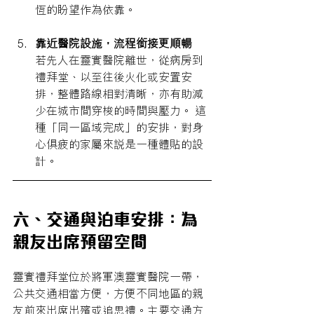
恆的盼望作為依靠。
靠近醫院設施，流程銜接更順暢
若先人在靈實醫院離世，從病房到
禮拜堂、以至往後火化或安置安
排，整體路線相對清晰，亦有助減
少在城市間穿梭的時間與壓力。 這
種「同一區域完成」的安排，對身
心俱疲的家屬來說是一種體貼的設
計。
六、交通與泊車安排：為
親友出席預留空間
靈實禮拜堂位於將軍澳靈實醫院一帶，
公共交通相當方便，方便不同地區的親
友前來出席出殯或追思禮。主要交通方