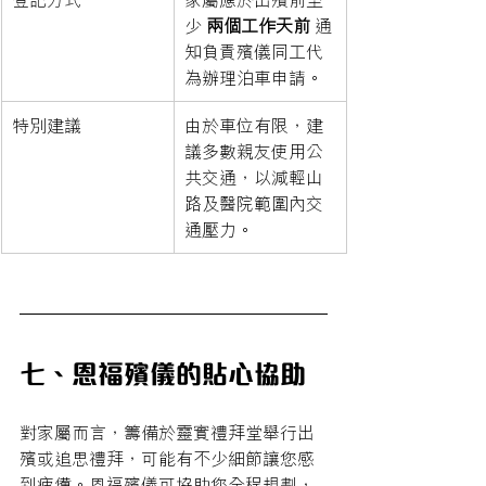
少 
兩個工作天前
 通
知負責殯儀同工代
為辦理泊車申請。
特別建議
由於車位有限，建
議多數親友使用公
共交通，以減輕山
路及醫院範圍內交
通壓力。
七、恩福殯儀的貼心協助
對家屬而言，籌備於靈實禮拜堂舉行出
殯或追思禮拜，可能有不少細節讓您感
到疲憊。恩福殯儀可協助您全程規劃，