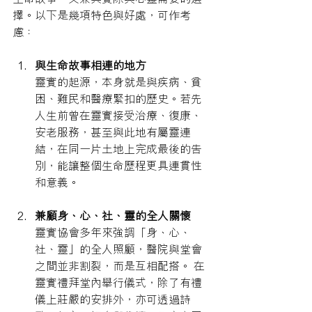
擇。以下是幾項特色與好處，可作考
慮：
與生命故事相連的地方
靈實的起源，本身就是與疾病、貧
困、難民和醫療緊扣的歷史。若先
人生前曾在靈實接受治療、復康、
安老服務，甚至與此地有屬靈連
結，在同一片土地上完成最後的告
別，能讓整個生命歷程更具連貫性
和意義。
兼顧身、心、社、靈的全人關懷
靈實協會多年來強調「身、心、
社、靈」的全人照顧，醫院與堂會
之間並非割裂，而是互相配搭。 在
靈實禮拜堂內舉行儀式，除了有禮
儀上莊嚴的安排外，亦可透過詩