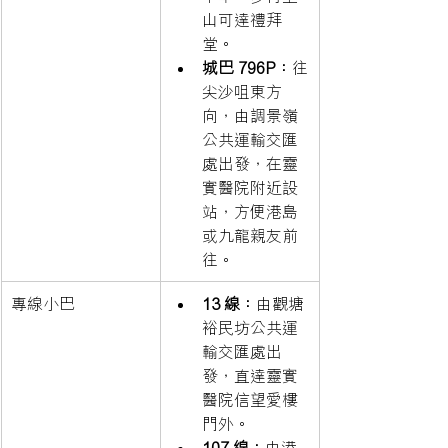
山可達禮拜
堂。
城巴 796P：
往
尖沙咀東方
向，由調景嶺
公共運輸交匯
處出發，在靈
實醫院附近設
站，方便港島
或九龍親友前
往。
專線小巴
13 線：
由觀塘
裕民坊公共運
輸交匯處出
發，直達靈實
醫院信望愛樓
門外。
107 線：
由港