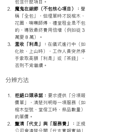
包含什麼項目。
魔鬼在細節（不包核心項目）：
聲
稱「全包」，但埋單時才說棺木、
花圈、喃嘸師傅、禮堂租金是不包
的，導致最終費用倍增（例如從 3 
萬變 8 萬）。
濫收「利是」：
在儀式進行中（如
化妝、上山時），工作人員突然停
手索取高額「利是」或「茶錢」，
否則不肯繼續。
分辨方法
拒絕口頭承諾：
要求提供「分項報
價單」，清楚列明每一項服務（如
棺木型號、堂倌工時、祭品數量）
的單價。
釐清「代支」與「服務費」：
正規
公司會清楚分開「代支實報實銷」