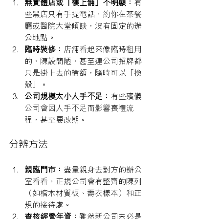
無實體店或「樓上舖」不明顯：
有
些黑店只有手提電話，約你在茶餐
廳或醫院大堂傾談，沒有固定的辦
公地點。
臨時裝修：
店舖看起來像臨時租用
的，陳設簡陋，甚至連公司招牌都
只是掛上去的橫額，隨時可以「換
殼」。
公司規模太小人手不足：
有些殯儀
公司會因人手不足而影響喪禮流
程，甚至要改期。
分辨方法
親臨門市：
盡量親身去對方的辦公
室看看，正規公司會有整齊的陳列
（如棺木材質板、壽衣樣本）和正
規的接待處。
查核經營年資：
雖然新公司未必是