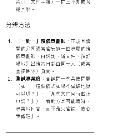
禁忌、文件手續）一問三不知或含
糊其辭。
分辨方法
「一對一」殯儀策劃師：
正規且優
質的公司通常會安排一位專屬的殯
儀策劃師，由諮詢、辦文件、預訂
場地到出殯當日都由同一人（或其
直接團隊）負責。
測試專業度：
嘗試問一些具體問題
（如：「這個儀式如果不做破地獄
可以嗎？」、「某些文件何時截止
申請？」），看對方是否能清晰、
專業地回答，而不是只會說「放心
我處理」。