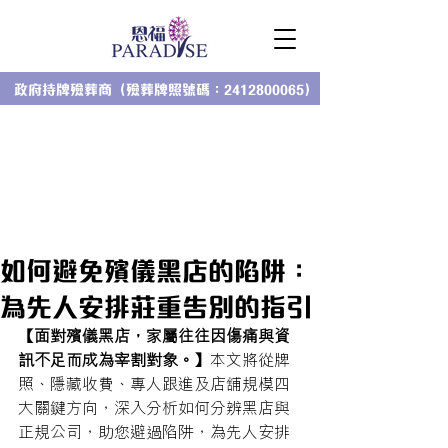
政府持牌殮葬商（殮葬牌照號碼：2412800065）
如何避免殯儀黑店的陷阱：
為先人安排莊重告別的指引
【面對殯儀黑店，家屬往往因傷痛與資
訊不足而成為宰割對象。】
本文將從牌
照、隱藏收費、專人跟進及店舖規模四
大關鍵方向，深入分析如何分辨黑店與
正規公司，助您避過陷阱，為先人安排