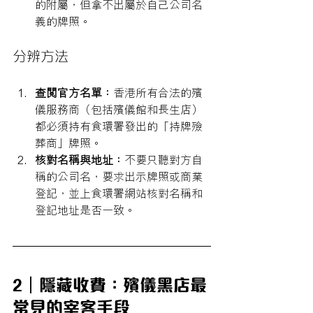
的附屬，但拿不出屬於自己公司名
義的牌照。
分辨方法
查閱官方名單：
香港所有合法的殯
儀服務商（包括殯儀館和長生店）
都必須持有食環署發出的「持牌殮
葬商」牌照。
核對名稱與地址：
不要只聽對方自
稱的公司名，要求出示牌照或商業
登記，並上食環署網站核對名稱和
登記地址是否一致。
2｜隱藏收費：殯儀黑店最
常見的宰客手段