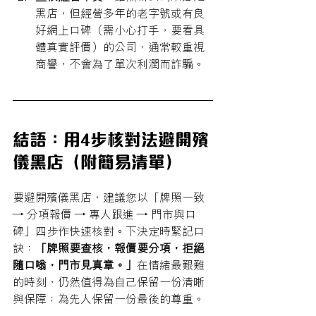
黑店，但經營多年的老字號或有良
好網上口碑（需小心打手，要看具
體真實評價）的公司，通常較重視
商譽，不會為了單次利潤而詐騙。
結語：用4步核對法避開殯
儀黑店（附簡易清單）
要避開殯儀黑店，建議您以「牌照一致 
→ 分項報價 → 專人跟進 → 門市與口
碑」四步作快速核對。下決定時緊記口
訣：
「牌照要查核，報價要分項，拒絕
隨口嗡，門市見真章。」
在情緒最艱難
的時刻，仍然值得為自己保留一份清晰
與保障；為先人保留一份最後的尊重。