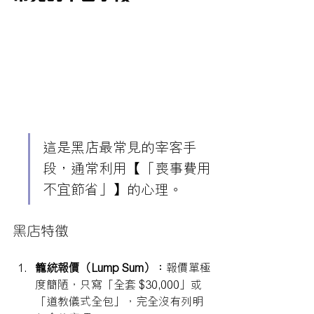
這是黑店最常見的宰客手
段，通常利用【「喪事費用
不宜節省」】的心理。
黑店特徵
籠統報價（Lump Sum）：
報價單極
度簡陋，只寫「全套 $30,000」或
「道教儀式全包」，完全沒有列明