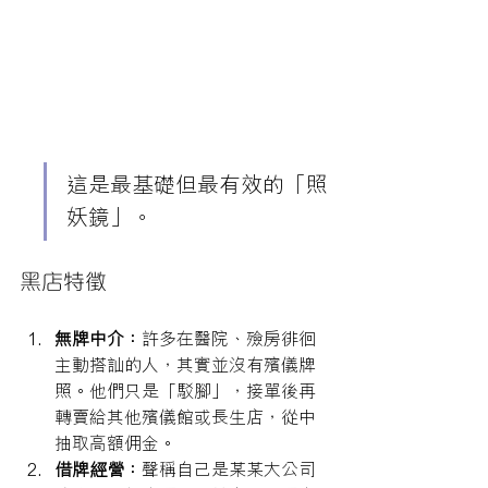
這是最基礎但最有效的「照
妖鏡」。
黑店特徵
無牌中介：
許多在醫院、殮房徘徊
主動搭訕的人，其實並沒有殯儀牌
照。他們只是「駁腳」，接單後再
轉賣給其他殯儀館或長生店，從中
抽取高額佣金。
借牌經營：
聲稱自己是某某大公司