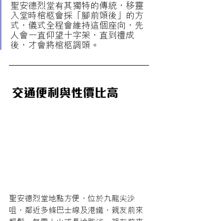
聖安德烈堂有其獨特的傳統，移靈
入堂時棺柩會採「腳前頭後」的方
式，儀式全程會維持這個座向，先
人會一直仰望十字架，直到禮成
後，才會將棺柩調頭。
 交通便利與性價比高
聖安德烈堂地點方便，位於九龍尖沙
咀，鄰近多條巴士線及港鐵，親友前來