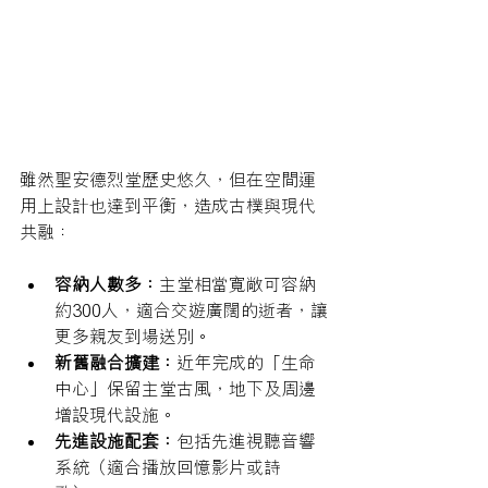
雖然聖安德烈堂歷史悠久，但在空間運
用上設計也達到平衡，造成古樸與現代
共融： 
容納人數多：
主堂相當寬敞可容納
約300人，適合交遊廣闊的逝者，讓
更多親友到場送別。
新舊融合擴建：
近年完成的「生命
中心」保留主堂古風，地下及周邊
增設現代設施
。
先進設施配套：
包括先進視聽音響
系統（適合播放回憶影片或詩