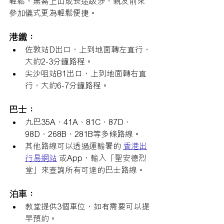
輕鬆，無需上山或長途跋涉，親友前來
參加儀式更為輕鬆便捷。   
港鐵：
佐敦站D出口，上到地面轉左直行，
大約2-3分鐘路程。
尖沙咀站B1出口，上到地面轉右直
行，大約6-7分鐘路程。
巴士：
九巴35A、41A、81C、87D、
98D、268B、281B等多條路線。
其他路線可以透過運輸署的 
香港出
行易網站
 或App，輸入「聖安德烈
堂」來查詢所有可達的巴士路線。 
泊車：
教堂提供3個車位，如有需要可以提
早預約。