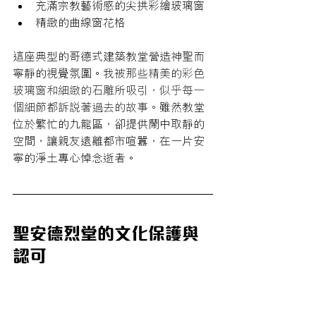
充滿宗教藝術感的尖拱彩繪玻璃窗
精緻的曲線窗花格
這座典型的哥德式建築教堂營造神聖而
寧靜的視覺氛圍。我
被那些精美的彩色
玻璃窗和細緻的石雕所吸引，似乎每一
個細節都訴說著過去的故事。
雖然教堂
位於繁忙的九龍區，卻提供鬧中取靜的
空間，讓親友遠離都市喧囂，在一片安
寧的淨土專心悼念逝者。
聖安德烈堂的文化保護與
認可