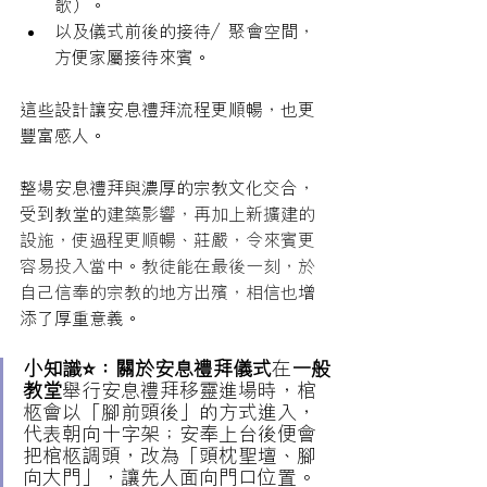
歌）
。
以及儀式前後的接待／聚會空間，
方便家屬接待來賓。
這些設計讓安息禮拜流程更順暢，也更
豐富感人。  
整場安息禮拜與濃厚的宗教文化交合，
受到教堂的
建築影響，再加上新擴建的
設施，使過程更順暢、莊嚴，令來賓更
容易投入當中。教徒能在最後一刻，於
自己信奉的宗教的地方出殯，相信也
增
添了厚重意義。
小知識⭐：關於安息禮拜儀式
在
一般
教堂
舉行安息禮拜移靈進場時，棺
柩會以「腳前頭後」的方式進入，
代表朝向十字架；安奉上台後便會
把棺柩調頭，改為「頭枕聖壇、腳
向大門」，讓先人面向門口位置。