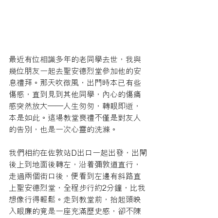
最近有位相識多年的老同學去世，我與
幾位朋友一起去聖安德烈堂參加他的安
息禮拜。那天吹微風，出門時本已有些
傷感，直到見到其他同學，內心的傷痛
感突然放大——人生匆匆，轉眼即逝，
本是如此。這場教堂喪禮不僅是對友人
的告別，也是一次心靈的洗滌。
我們相約在佐敦站D出口一起出發，出閘
後上到地面後轉左，沿着彌敦道直行，
走過兩個街口後，便看到左邊有斜路直
上聖安德烈堂，全程步行約2分鐘，比我
想像行得輕鬆。走到教堂前，抬起頭映
入眼廉的竟是一座充滿歷史感，卻不陳