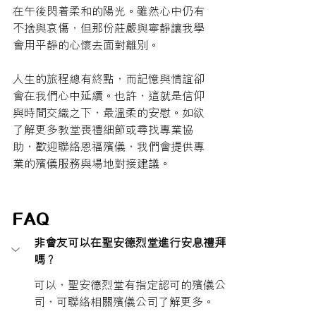
在午後閃着柔和的陽光。雖然心中仍有
不捨與哀傷，但那份莊嚴與寧靜讓我學
會用平靜的心懷去面對離別。
人生的旅程總有終點，而記憶與情誼卻
會在我們心中延續。也許，這就是信仰
與時間交織之下，最溫柔的安慰。如欲
了解更多
教堂喪禮細節或尋找專業協
助
，歡迎聯絡恩福殯儀，
我們會提供專
業的殯儀服務與場地對接建議。
FAQ
非會友可以在聖安德烈堂進行安息禮拜
嗎？
可以，聖安德烈堂有指定認可的殯儀公
司，可聯絡相關殯儀公司了解更多。