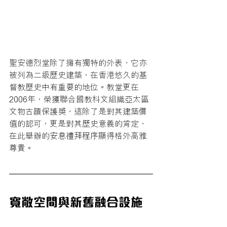
聖安德烈堂除了擁有獨特的外表，它亦
被列為二級歷史建築，在香港悠久的基
督教歷史中有重要的地位。教堂更在
2006年，榮獲聯合國教科文組織亞太區
文物古蹟保護獎，這除了是對其建築價
值的認可，更是對其歷史意義的肯定，
在此舉辦的
安息禮拜程序
顯得格外高雅
尊貴。 
寬敞空間與新舊融合設施