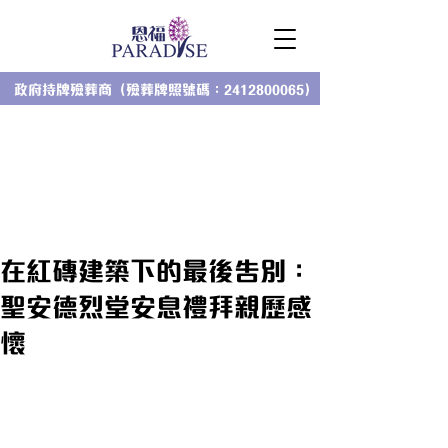
政府持牌殮葬商（殮葬牌照號碼：2412800065）
在紅磚建築下的最後告別：
聖安德烈堂安息禮拜親歷感
懷