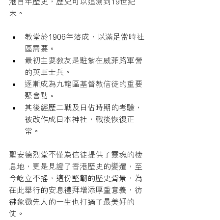
港百年歷史，
歷史可以追溯到19世紀
末。
教堂於1906年落成，以滿足當時社
區需要。
最初主要教友是駐紮在威菲路軍營
的英軍士兵。
逐漸成為九龍區基督教信徒的重要
聚會點。
其後經歷二戰及日佔時期的考驗，
被改作成日本神社，戰後恢復正
常。
聖安德烈堂不僅為信徒提供了靈魂的棲
息地，更是見證了香港歷史的變遷，
至
今屹立不搖，這份堅韌的歷史背景，為
在此舉行的安息禮拜增添厚重意義，彷
彿象徵先人的一生也打過了最美好的
仗。