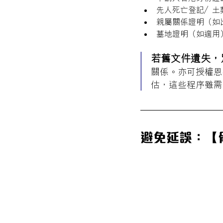
先人死亡登記／土
親屬關係證明（如
墓地證明（如適用
若舊文件遺失，
關係。亦可授權恩
估，這些程序雖需
避免延誤：【