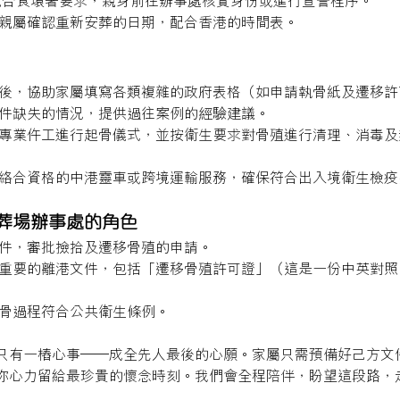
配合食環署要求，親身前往辦事處核實身份或進行宣誓程序。
地親屬確認重新安葬的日期，配合香港的時間表。
權後，協助家屬填寫各類複雜的政府表格（如申請執骨紙及遷移許
文件缺失的情況，提供過往案例的經驗建議。
排專業仵工進行起骨儀式，並按衛生要求對骨殖進行清理、消毒
聯絡合資格的中港靈車或跨境運輸服務，確保符合出入境衛生檢疫
火葬場辦事處的角色
文件，審批撿拾及遷移骨殖的申請。
出重要的離港文件，包括「遷移骨殖許可證」（這是一份中英對
執骨過程符合公共衛生條例。
只有一樁心事——成全先人最後的心願。家屬只需預備好己方文
你心力留給最珍貴的懷念時刻。我們會全程陪伴，盼望這段路，