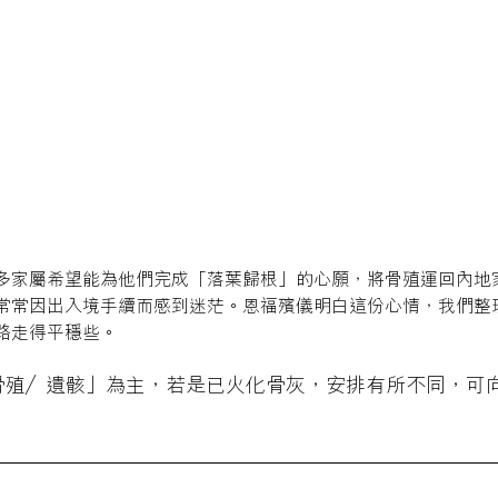
多家屬希望能為他們完成「落葉歸根」的心願，將骨殖運回內地
常常因出入境手續而感到迷茫。恩福殯儀明白這份心情，我們整
路走得平穩些。
骨殖／遺骸」為主，若是已火化骨灰，安排有所不同，可