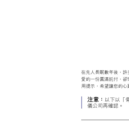
在先人長眠數年後，許
愛的一份圓滿託付，卻
用提示，希望讓您的心
注意：
以下以「
儀公司再確認。