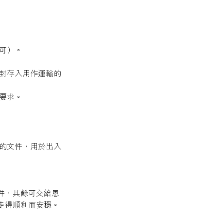
可）。
及封存入用作運輸的
要求。
照的文件，用於出入
件，其餘可交給恩
走得順利而安穩。