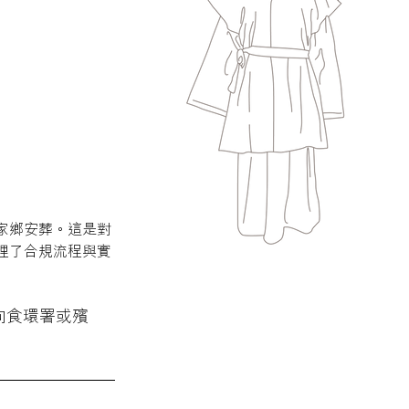
家鄉安葬。這是對
理了合規流程與實
向食環署或殯