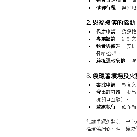
親身辦理/宣誓：
 
確認行程：
 與外
2. 恩福殯儀的協助
代辦申請：
 獲授
專業諮詢：
 針對
執骨與處理：
 安
骨箱/金塔。
跨境運輸安排：
 
3. 食環署墳場及
審批申請：
 核實
發出許可證：
 批
境關口查驗）。
監察執行：
 確保
無論手續多繁瑣，中心
福殯儀細心打理，讓您