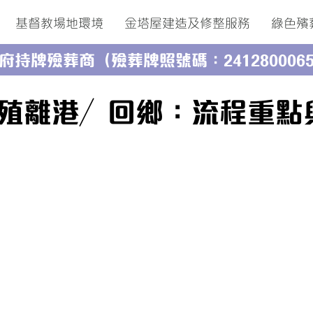
基督教場地環境
金塔屋建造及修整服務
綠色殯
府持牌殮葬商（殮葬牌照號碼：241280006
殖離港／回鄉：流程重點