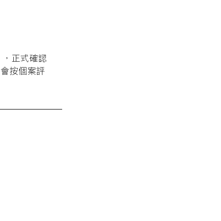
），正式確認
署會按個案評