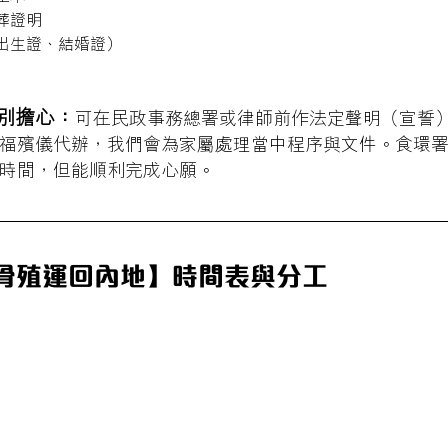
葬證明
出生證、結婚證）
）
別擔心：
可在民政事務總署或律師前作法定聲明（宣誓
福殯儀代辦，我們會為家屬處理當中程序與文件。食環
時間，但能順利完成心願。
骨殖運回內地】時間表與分工