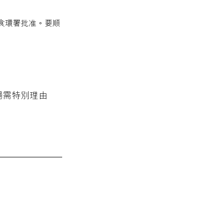
食環署批准。要順
場需特別理由