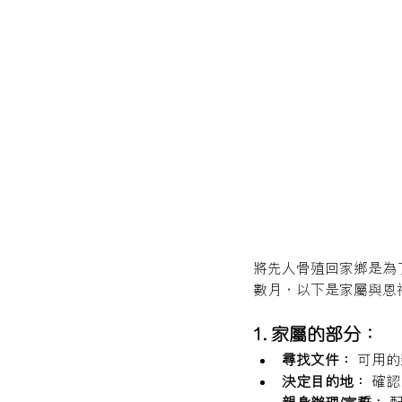
將先人骨殖回家鄉是為
數月，以下是家屬與恩
1. 家屬的部分：
尋找文件：
 可用
決定目的地：
 確