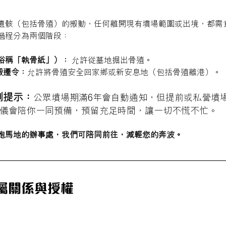
遺骸（包括骨殖）的搬動，任何離開現有墳場範圍或出境，都需
過程分為兩個階段：
俗稱「執骨紙」）：
 允許從墓地掘出骨殖。
 搬遷令：
允許將骨殖安全回家鄉或新安息地（包括骨殖離港）。
別提示：
公眾墳場期滿6年會自動通知，但提前或私營墳
儀會陪你一同預備，預留充足時間，讓一切不慌不忙。
跑馬地的辦事處，我們可陪同前往，減輕您的奔波。
屬關係與授權