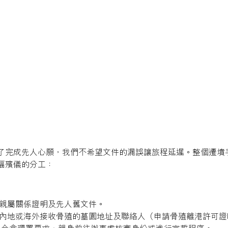
了完成先人心願，我們不希望文件的漏誤讓旅程延遲。整個遷墳
福殯儀的分工：
的親屬關係證明及先人舊文件。
認內地或海外接收骨殖的墓園地址及聯絡人（申請骨殖離港許可證