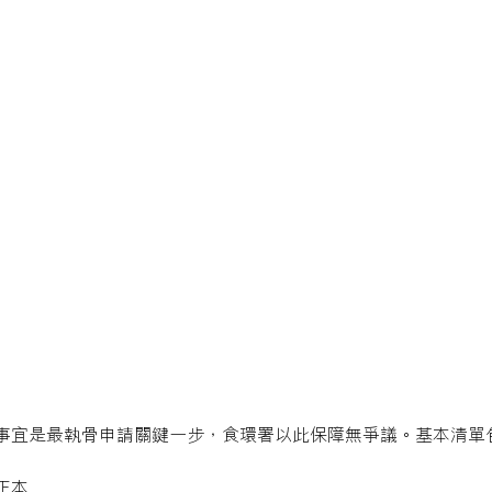
事宜是最執骨申請關鍵一步，食環署以此保障無爭議。基本清單
正本