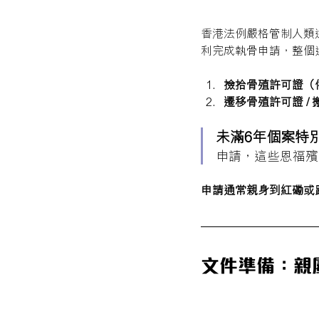
香港法例嚴格管制人類
利完成執骨申請，整個
撿拾骨殖許可證（
遷移骨殖許可證 /
未滿6年個案特
申請，這些恩福殯
申請通常親身到紅磡或
文件準備：親