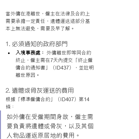
當外傭在港離世，僱主在法律及合約上
需要承擔一定責任，遺體運送這部分基
本上無法避免，需要及早了解。
1. 必須通知的政府部門
入境事務處：
 外傭離世即等同合約
終止，僱主需在7天內提交「終止僱
傭合約通知書」（ID437），並註明
離世原因。
2. 遺體或骨灰運送的費用
根據「標準僱傭合約」（ID407）第14
條：
如外傭在受僱期間身故，僱主需
要負責將遺體或骨灰，以及其個
人物品運返原居地的費用。