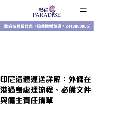
政府持牌殮葬商（殮葬牌照號碼：2412800065）
印尼遺體運送詳解：外傭在
港過身處理流程、必備文件
與僱主責任清單