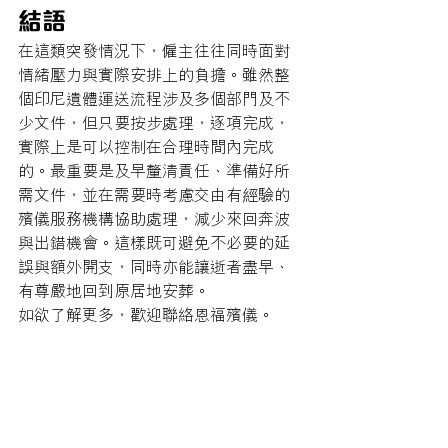
結語
在這類突發情況下，僱主往往同時面對
情緒壓力與實際安排上的負擔。雖然整
個印尼遺體運送流程涉及多個部門及不
少文件，但只要按步處理，逐項完成，
實際上是可以控制在合理時間內完成
的。最重要是及早釐清責任、準備好所
需文件，並在需要時考慮交由有經驗的
殯儀服務機構協助處理，減少來回奔波
與出錯機會。這樣既可避免不必要的延
誤與額外開支，同時亦能讓逝者盡早、
有尊嚴地回到原居地安葬。
如欲了解更多，歡迎聯絡恩福殯儀。