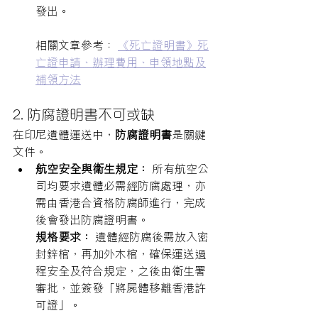
發出。
相關文章參考：
《死亡證明書》死
亡證申請、辦理費用、申領地點及
補領方法
2. 防腐證明書不可或缺
在印尼遺體運送中，
防腐證明書
是關鍵
文件。
航空安全與衛生規定：
 所有航空公
司均要求遺體必需經防腐處理，亦
需由香港合資格防腐師進行，完成
後會發出防腐證明書。
規格要求：
 遺體經防腐後需放入密
封鋅棺，再加外木棺，確保運送過
程安全及符合規定，之後由衛生署
審批，並簽發「將屍體移離香港許
可證」。