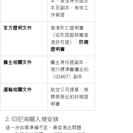
本、香港身份證正
本及副本、有效工
作簽證
官方證明文件
香港死亡證明書
（或死因庭移離香
港許可證）、
防腐
證明書
僱主相關文件
僱主身份證副本、
現行標準僱傭合約
（ID407）副本
運輸相關文件
航空公司提單、殮
葬商發出的封棺證
明書
2. 印尼海關入境安排
這一步如果準備不足，最容易出問題：