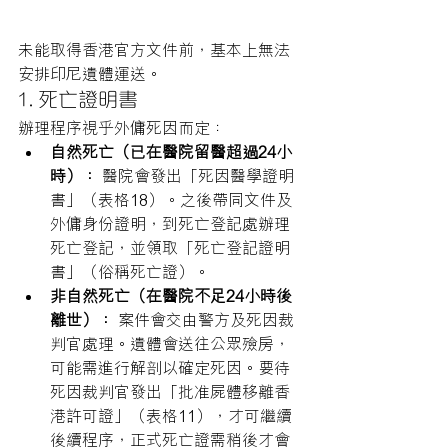
未能取得香港官方文件前，基本上無法
安排印尼遺體運送。
1. 死亡證明書
辦理程序視乎外傭死因而定：
自然死亡（已在醫院留醫超過24小
時）：
 醫院會發出「死因醫學證明
書」（表格18）。之後帶同文件及
外傭身份證明，到死亡登記處辦理
死亡登記，並領取「死亡登記證明
書」（俗稱死亡證）。
非自然死亡（在醫院不足24小時後
離世）：
 案件會交由警方及死因裁
判官處理。遺體會送往公眾殮房，
可能需進行解剖以確定死因。要待
死因裁判官發出「批准屍體移離香
港許可證」（表格11），才可繼續
後續程序，正式死亡證需稍後才會