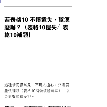
若表格10 不慎遺失，該怎
麼辦？（表格10遺失／表
格10補領）
這種情況很常見，不用太擔心。只是要
盡快補領（表格10補領核證副本），以
免影響葬禮安排。