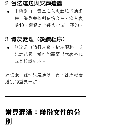
2. 合法運送與安葬遺體
出殯當日，靈車進入火葬場或墳場
時，職員會核對這份文件。沒有表
格10，遺體是不能火化或下葬的。
3. 骨灰處理（後續程序）
無論是申請骨灰龕、撒灰服務，或
紀念花園，都可能需要出示表格10 
或其核證副本。
這張紙，雖然只是薄薄一頁，卻承載着
送別的重要一步。
常見混淆：幾份文件的分
別