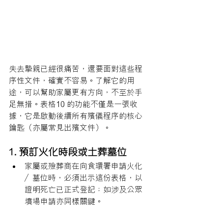
失去摯親已經很痛苦，還要面對這些程
序性文件，確實不容易。了解它的用
途，可以幫助家屬更有方向，不至於手
足無措。表格10 的功能不僅是一張收
據，它是啟動後續所有殯儀程序的核心
鑰匙（亦屬常見出殯文件）。
1. 預訂火化時段或土葬墓位
家屬或殮葬商在向食環署申請火化
／墓位時，必須出示這份表格，以
證明死亡已正式登記；如涉及公眾
墳場申請亦同樣關鍵。