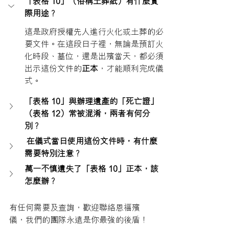
「表格 10」（俗稱土葬紙）有什麼實
際用途？
這是政府授權先人進行火化或土葬的必
要文件。在這段日子裡，無論是預訂火
化時段、墓位，還是出殯當天，都必須
出示這份文件的
正本
，才能順利完成儀
式。
「表格 10」與辦理遺產的「死亡證」
（表格 12）常被混淆，兩者有何分
別？
 在儀式當日使用這份文件時，有什麼
需要特別注意？
萬一不慎遺失了「表格 10」正本，該
怎麼辦？
有任何需要及查詢，歡迎聯絡恩福殯
儀，我們的團隊永遠是你最強的後盾！