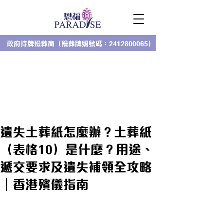
政府持牌殮葬商（殮葬牌照號碼：2412800065）
遺失土葬紙怎麼辦？土葬紙
（表格10）是什麼？用途、
遞交要求及遺失補領全攻略
｜香港殯儀指南