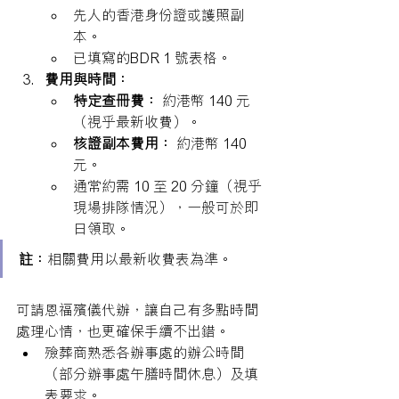
先人的香港身份證或護照副
本。
已填寫的BDR 1 號表格。
費用與時間：
特定查冊費：
 約港幣 140 元
（視乎最新收費）。
核證副本費用：
 約港幣 140 
元。
通常約需 10 至 20 分鐘（視乎
現場排隊情況），一般可於即
日領取。
註：
相關費用以最新收費表為準。
可請恩福殯儀代辦，讓自己有多點時間
處理心情，也更確保手續不出錯。
殮葬商熟悉各辦事處的辦公時間
（部分辦事處午膳時間休息）及填
表要求。