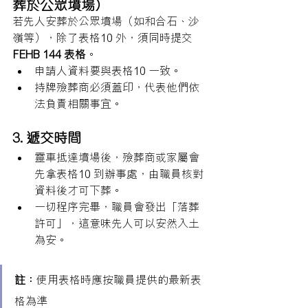
葬於公眾墳場）
若先人安葬於公眾墳場（如和合石、沙
嶺等），除了表格10 外，須同時提交 
FEHB 144 表格
。
申請人資料要與表格10 一致。
持牌殮葬商必須蓋印，代表他們依
法負責相關事宜。
3. 遞交時間
靈車抵達墳場後，殮葬商或家屬會
先拿表格10 到辦事處，由職員核對
資料後才可下葬。
一切程序完畢，職員會發出「落葬
許可」，這意味先人可以安然入土
為安。
註：
使用表格時應按職員提供的最新表
格為準