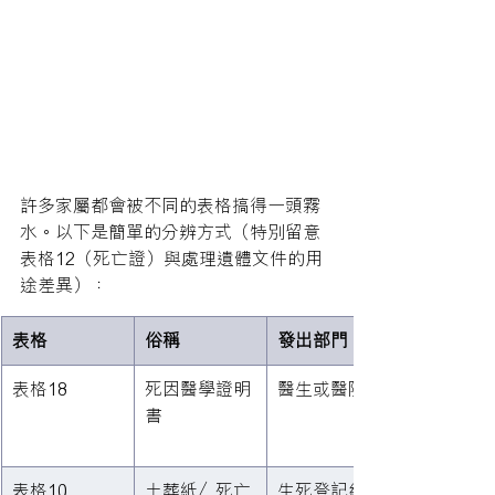
許多家屬都會被不同的表格搞得一頭霧
水。以下是簡單的分辨方式（特別留意 
表格12（死亡證）與處理遺體文件的用
途差異）：
表格
俗稱
發出部門
表格18
死因醫學證明
醫生或醫院
書
表格10
土葬紙／死亡
生死登記總處