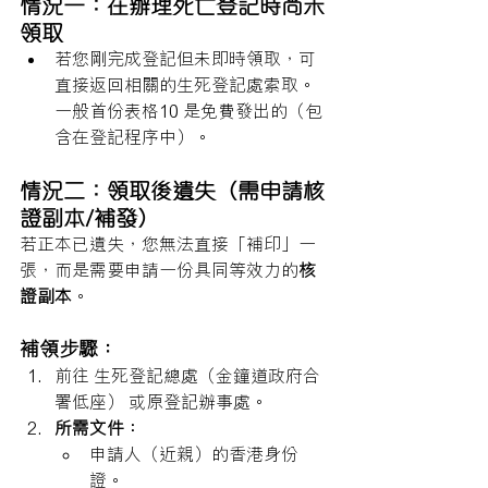
情況一：在辦理死亡登記時尚未
領取
若您剛完成登記但未即時領取，可
直接返回相關的生死登記處索取。
一般首份表格10 是免費發出的（包
含在登記程序中）。
情況二：領取後遺失（需申請核
證副本/補發）
若正本已遺失，您無法直接「補印」一
張，而是需要申請一份具同等效力的
核
證副本
。
補領步驟：
前往 生死登記總處（金鐘道政府合
署低座） 或原登記辦事處。
所需文件：
申請人（近親）的香港身份
證。