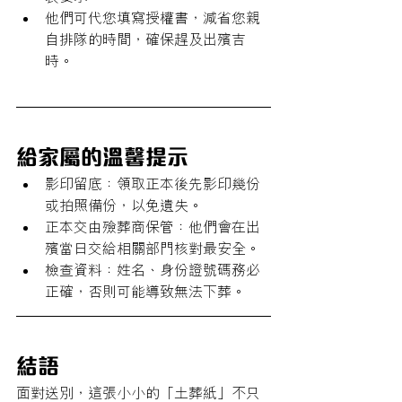
他們可代您填寫授權書，減省您親
自排隊的時間，確保趕及出殯吉
時。
給家屬的溫馨提示 
影印留底：領取正本後先影印幾份
或拍照備份，以免遺失。
正本交由殮葬商保管：他們會在出
殯當日交給相關部門核對最安全。
檢查資料：姓名、身份證號碼務必
正確，否則可能導致無法下葬。
結語
面對送別，這張小小的「土葬紙」不只