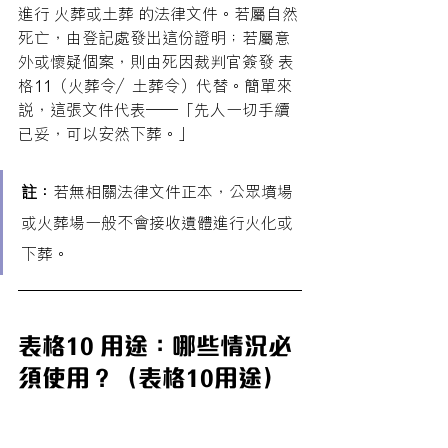
進行 火葬或土葬 的法律文件。若屬自然
死亡，由登記處發出這份證明；若屬意
外或懷疑個案，則由死因裁判官簽發 表
格11（火葬令／土葬令）代替。簡單來
說，這張文件代表——「先人一切手續
已妥，可以安然下葬。」
註：
若無相關法律文件正本，公眾墳場
或火葬場一般不會接收遺體進行火化或
下葬。
表格10 用途：哪些情況必
須使用？（表格10用途）