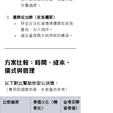
灰龕過渡。
遷葬或加葬（家族團聚）
移至合法私營墳場遷葬或家族
墓地，永久相伴。 
適合重視風水與拜祭的傳承。
方案比較：時間、成本、
儀式與管理
以下對比幫助你安心決策：
（費用因個案而異，本表僅供參考）
比較維度
骨殖火化（轉
金塔安葬（保
骨灰）
留骨殖）