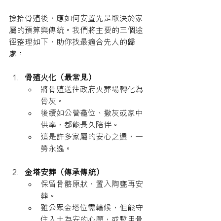
撿拾骨殖後，應如何安置先是取決於家
屬的預算與傳統。我們將主要的三個途
徑整理如下，助你找最適合先人的歸
處：
骨殖火化（最常見）
將骨殖送往政府火葬場轉化為
骨灰。
後續如公營龕位、撒灰或家中
供奉，都能長久陪伴。
這是許多家屬的安心之選，一
勞永逸。
金塔安葬（傳承傳統）
保留骨骼原狀，置入陶甕再安
葬。
雖公眾金塔位需輪候，但能守
住入土為安的心願，或暫用骨