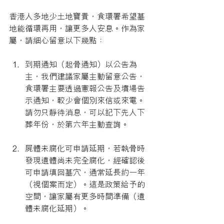
香港人多地少土地寶貴，食環署希望墓
地能循環再用，讓更多人安息。作為家
屬，請細心留意以下幾點：
到期通知（起骨通知）以公告為
主，我們建議家屬主動留意公告，
食環署主要透過憲報公告及墳場告
示通知，較少會個別來信或來電。
請勿只靜待消息，可以記下先人下
葬年份，於第六年主動查詢。
屍體未腐化可申請延期，若執骨時
發現遺體尚未完全腐化，經確認後
可申請填回墓穴，通常延長約一年
（視個案而定）。這是政策給予的
空間，讓家屬有更多時間準備（遺
體未腐化延期）。