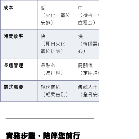
成本
低
中
（火化＋龕位
（撿拾＋金塔
安排）
位租金）
時間效率
快
慢
（即日火化，
（輪候需耐
龕位排隊）
心）
長遠管理
最貼心
需關懷
（易打理）
（定期清潔）
儀式需要
現代簡約
傳統入土
（輕柔告別）
（全骨安息）
實務步驟，陪伴您前行