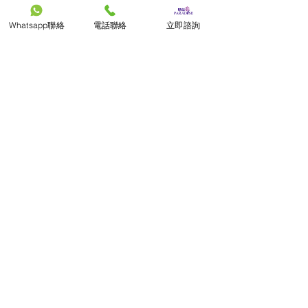
Whatsapp聯絡
電話聯絡
立即諮詢
為每一位摯愛，策劃一場值得銘記的告
別。
殮葬牌照號碼：2412800065
© Paradise SE (Group) Limited
關注我們
媒體查詢及企業合作
電郵：
admin@pdfs.com.hk
​聯絡人：Perry Wong