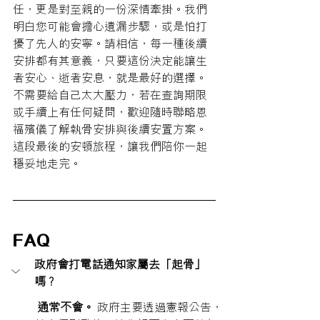
任，更是對至親的一份深情牽掛。我們
明白您可能會擔心遺漏步驟，或是怕打
擾了先人的安寧。請相信，每一種後續
安排都有其意義，只要這份決定能讓生
者安心、逝者安息，就是最好的選擇。
不需要給自己太大壓力，若在查詢期限
或手續上有任何疑問，歡迎隨時聯略恩
福殯儀了解執骨安排與後續安置方案。
這段最後的安頓旅程，讓我們陪你一起
穩妥地走完。
FAQ
政府會打電話通知家屬去「起骨」
嗎？
通常不會。
 政府主要透過憲報公告，