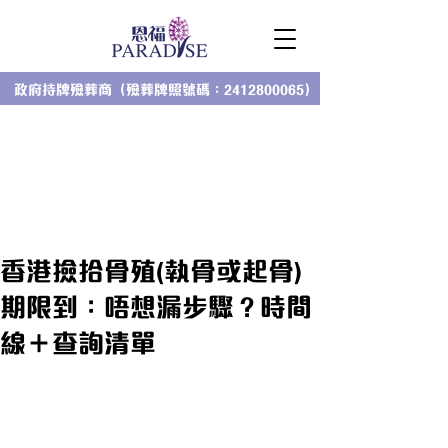
政府持牌殮葬商（殮葬牌照號碼：2412800065）
香港撿拾骨殖(執骨或起骨)
期限到：唔想漏步驟？時間
線＋查詢清單