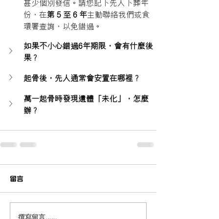
甚少個別發信。請您記下先人下葬年
份，在
第 5 至 6 年
主動聯絡我們或食
環署查詢，以免錯過。
如果不小心錯過6年期限，會有什麼後
果？
起骨後，先人通常會安置在哪裡？
萬一起骨時發現遺體「未化」，怎麼
辦？
留言
撰寫留言......