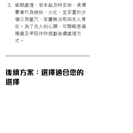
逾期處理：若未能及時安排，食環
署會代為撿拾、火化，並安置於沙
嶺公用墓穴，家屬無法取回先人骨
灰。為了先人的心願，可聯略恩福
殯儀及早陪伴你規劃後續處理方
式。
後續方案：選擇適合您的
選擇