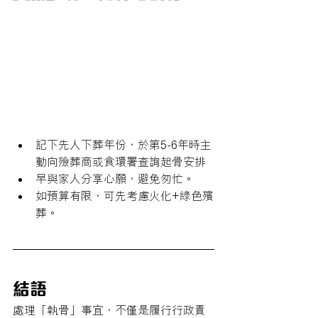
記下先人下葬年份，於第5-6年時主
動向殮葬商或食環署查詢起骨安排
早與家人分享心願，避免匆忙。
如預算有限，可先考慮火化+綠色殯
葬。
結語
處理「執骨」事宜，不僅是履行行政責