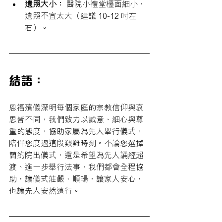
遺照大小：
 醫院小禮堂檯面細小，
遺照不宜太大（建議 10-12 吋左
右）。
結語：
恩福殯儀深明每個家庭的宗教信仰與哀
思皆不同，我們致力以誠意、細心與尊
重的態度，協助家屬為先人舉行儀式，
陪伴您度過這段艱難時刻。不論您選擇
簡約院出儀式，還是希望為先人誦經超
渡、進一步舉行法事，我們都會全程協
助，讓儀式莊嚴、順暢，讓家人安心，
也讓先人安然遠行。