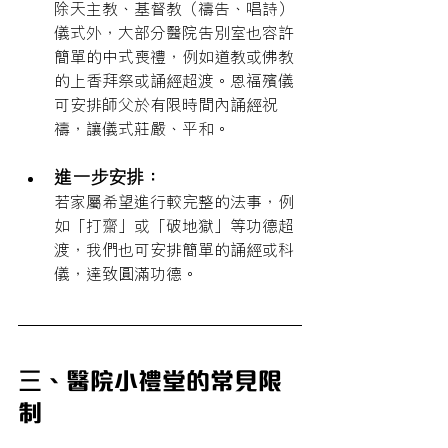
除天主教、基督教（禱告、唱詩）
儀式外，大部分醫院告別室也容許
簡單的中式喪禮，例如道教或佛教
的上香拜祭或誦經超渡。恩福殯儀
可安排師父於有限時間內誦經祝
禱，讓儀式莊嚴、平和。
進一步安排：
若家屬希望進行較完整的法事，例
如「打齋」或「破地獄」等功德超
渡，我們也可安排簡單的誦經或科
儀，達致圓滿功德。
三、醫院小禮堂的常見限
制