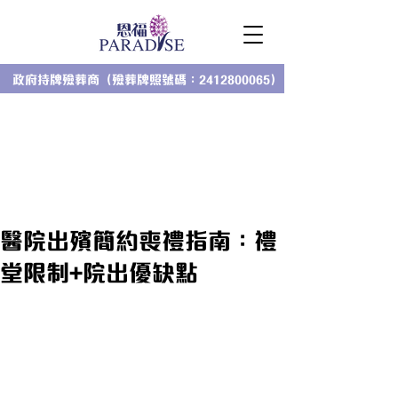
政府持牌殮葬商（殮葬牌照號碼：2412800065）
醫院出殯簡約喪禮指南：禮
堂限制+院出優缺點