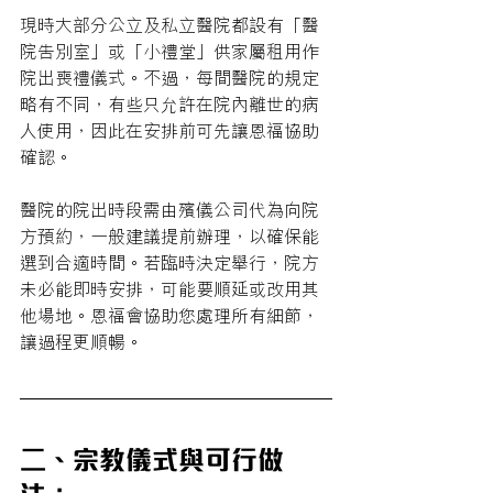
現時大部分公立及私立醫院都設有「醫
院告別室」或「小禮堂」供家屬租用作
院出喪禮儀式。不過，每間醫院的規定
略有不同，有些只允許在院內離世的病
人使用，因此在安排前可先讓恩福協助
確認。
醫院的院出時段需由殯儀公司代為向院
方預約，一般建議提前辦理，以確保能
選到合適時間。若臨時決定舉行，院方
未必能即時安排，可能要順延或改用其
他場地。恩福會協助您處理所有細節，
讓過程更順暢。
二、宗教儀式與可行做
法：