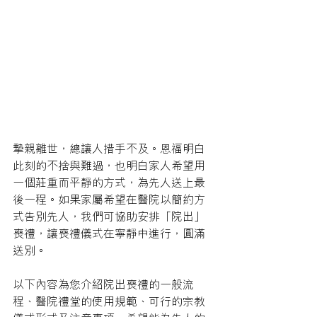
摯親離世，總讓人措手不及。恩福明白
此刻的不捨與難過，也明白家人希望用
一個莊重而平靜的方式，為先人送上最
後一程。如果家屬希望在醫院以簡約方
式告別先人，我們可協助安排「院出」
喪禮，讓喪禮儀式在寧靜中進行，圓滿
送別。
以下內容為您介紹院出喪禮的一般流
程、醫院禮堂的使用規範、可行的宗教