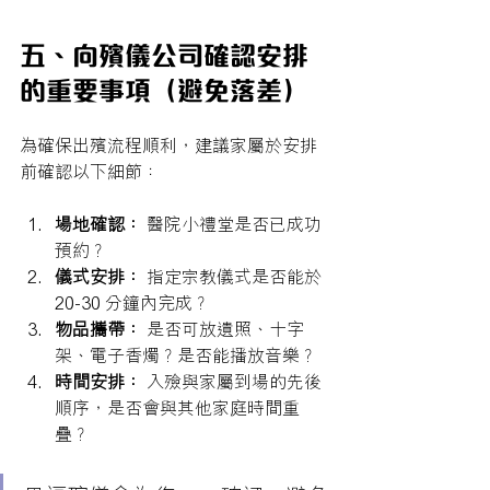
五、向殯儀公司確認安排
的重要事項（避免落差）
為確保出殯流程順利，建議家屬於安排
前確認以下細節：
場地確認：
 醫院小禮堂是否已成功
預約？
儀式安排：
 指定宗教儀式是否能於 
20-30 分鐘內完成？
物品攜帶：
 是否可放遺照、十字
架、電子香燭？是否能播放音樂？
時間安排：
 入殮與家屬到場的先後
順序，是否會與其他家庭時間重
疊？