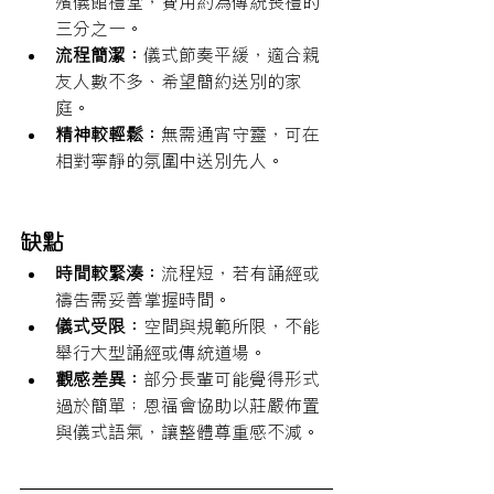
殯儀館禮堂，費用約為傳統喪禮的
三分之一。
流程簡潔：
儀式節奏平緩，適合親
友人數不多、希望簡約送別的家
庭。
精神較輕鬆：
無需通宵守靈，可在
相對寧靜的氛圍中送別先人。
缺點
時間較緊湊：
流程短，若有誦經或
禱告需妥善掌握時間。
儀式受限：
空間與規範所限，不能
舉行大型誦經或傳統道場。
觀感差異：
部分長輩可能覺得形式
過於簡單；恩福會協助以莊嚴佈置
與儀式語氣，讓整體尊重感不減。