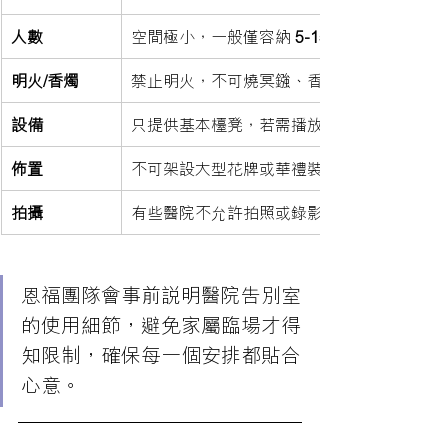
人數
空間極小，一般僅容納 
5-15 人
明火/香燭
禁止明火，不可燒冥鏹、香或蠟燭。（可使
設備
只提供基本檯凳，若需播放佛曲或誦經音樂
佈置
不可架設大型花牌或華禮裝飾，通常只放遺
拍攝
有些醫院不允許拍照或錄影，恩福可代為向
恩福團隊會事前說明醫院告別室
的使用細節，避免家屬臨場才得
知限制，確保每一個安排都貼合
心意。