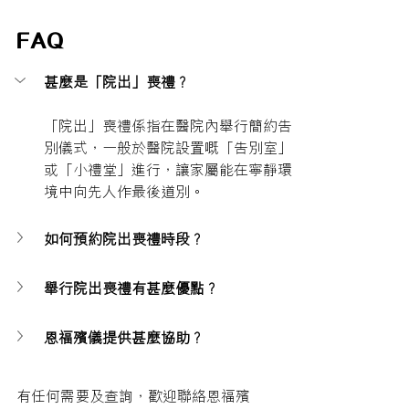
FAQ
甚麼是「院出」喪禮？
「院出」喪禮係指在醫院內舉行簡約告
別儀式，一般於醫院設置嘅「告別室」
或「小禮堂」進行，讓家屬能在寧靜環
境中向先人作最後道別。
如何預約院出喪禮時段？
舉行院出喪禮有甚麼優點？
恩福殯儀提供甚麼協助？
有任何需要及查詢，歡迎聯絡恩福殯