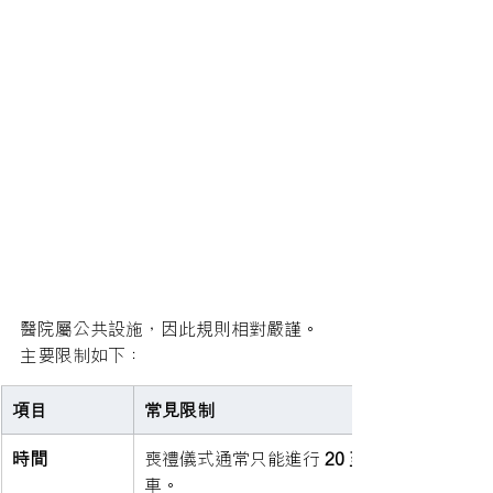
醫院屬公共設施，因此規則相對嚴謹。
主要限制如下：
項目
常見限制
時間
喪禮儀式通常只能進行 
20 至 30 分鐘
車。