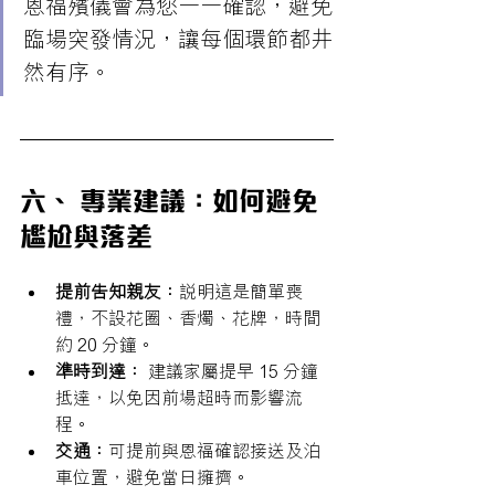
恩福殯儀會為您一一確認，避免
臨場突發情況，讓每個環節都井
然有序。
六、 專業建議：如何避免
尷尬與落差
提前告知親友：
說明這是簡單喪
禮，不設花圈、香燭、花牌，時間
約 20 分鐘。
準時到達：
 建議家屬提早 15 分鐘
抵達，以免因前場超時而影響流
程。
交通：
可提前與恩福確認接送及泊
車位置，避免當日擁擠。