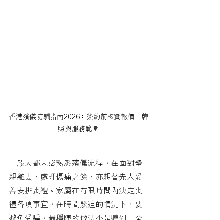
香港殯儀防騙指南2026：簽約前核實報價、牌
照與服務範圍
一般人都未必熟悉殯儀流程，在面對摯
親離去，處理傷痛之餘，亦想替先人妥
善安排喪禮。家屬在有限時間內決定喪
禮各項事宜，在時間緊迫的情況下，要
避免受騙，最穩陣的做法不是聽到「全