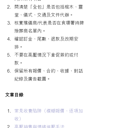
問清楚「全包」是否包括棺木、靈
堂、儀式、交通及文件代辦。
核實殯儀商/代表是否在食環署持牌
殮葬商名單內。
確認訂金、尾數、退款及改期安
排。
不要在高壓情況下倉促簽約或付
款。
保留所有報價、合約、收據、對話
紀錄及廣告截圖。
文章目錄
常見收費陷阱（模糊報價、逐項加
收）
高壓銷售與情緒施壓手法