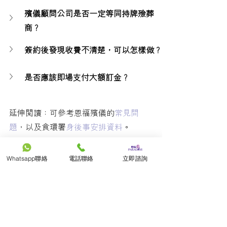
殯儀顧問公司是否一定等同持牌殮葬
商？
簽約後發現收費不清楚，可以怎樣做？
是否應該即場支付大額訂金？
延伸閱讀：可參考恩福殯儀的
常見問
題
，以及食環署
身後事安排資料
。
Whatsapp聯絡
電話聯絡
立即諮詢
留言