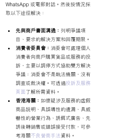
WhatsApp 或電郵對話。然後按情況採
取以下途徑解決：
先與商戶書面溝通：
列明爭議項
目、要求的解決方案和回覆期限。
消費者委員會：
消委會可處理個人
消費者向商戶購買貨品或服務的投
訴，主要以調停方式協助雙方解決
爭議；消委會不是執法機關，沒有
調查或裁決權。可透過
投訴及服務
頁面
了解所需資料。
香港海關：
如懷疑涉及服務的虛假
商品說明、具誤導性的遺漏、具威
嚇性的營業行為、誘餌式廣告、先
誘後轉銷售或錯誤接受付款，可參
考海關
不良營商手法
資料。