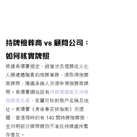
持牌殮葬商 vs 顧問公司：
如何核實牌照
根據食環署規定，經營涉及埋葬或火化
人類遺體職責的殮葬業務，須取得殮葬
商牌照；殯儀承辦人亦須申領殮葬商牌
照。食環署網站設有
持牌殯儀館及持牌
殮葬商名單
，家屬可核對商戶名稱及地
址。食環署《身後事安排指南》亦提
醒，香港現時約有 140 間持牌殮葬商，
並列明部分牌照類別不准在持牌處所暫
存骨灰。