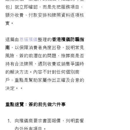
包」就立即確認，而是先把服務項目、
額外收費、付款安排和牌照資料逐項核
實。
這篇由
恩福殯儀
整理的
香港殯儀防騙指
南
，以保障消費者角度出發，說明常見
風險、簽約前潛在的問題、殮葬商是否
持有合法牌照，遇到收費或銷售爭議時
的解決方法。內容不針對任何個別商
戶；重點是幫助家屬作出正確及合意的
決定。。
重點速覽：簽約前先做六件事
向殯儀商要求書面報價，列明套餐
內外所有項目。