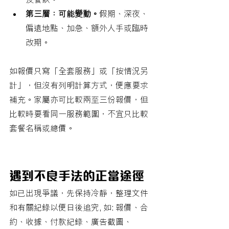
第三層：可能變動。
假期、深夜、
偏遠地點、加急、額外人手或臨時
改期。
如報價只寫「全套服務」或「按情況另
計」，但沒有列明計算方式，便應要求
補充。家屬亦可比較兩至三份報價，但
比較時要看同一服務範圍，不宜只比較
套餐名稱或總價。
遇到不良手法的正當途徑
如已出現爭議，先保持冷靜，整理文件
和有關紀錄以便日後追究, 如: 報價、合
約、收據、付款紀錄、廣告截圖、