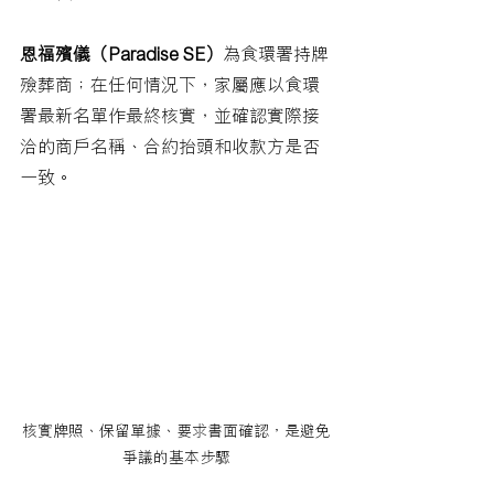
恩福殯儀（Paradise SE）
為食環署持牌
殮葬商；在任何情況下，家屬應以食環
署最新名單作最終核實，並確認實際接
洽的商戶名稱、合約抬頭和收款方是否
一致。
核實牌照、保留單據、要求書面確認，是避免
爭議的基本步驟