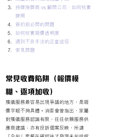
持牌殮葬商 vs 顧問公司：如何核實
牌照
簽約前必問的問題
如何核實報價透明度
遇到不良手法的正當途徑
常見問題
常見收費陷阱（報價模
糊、逐項加收）
殯儀服務最容易出現爭議的地方，是報
價字眼不夠具體。消委會曾指出，家屬
對殯儀服務認識有限，往往依賴服務供
應商建議；亦有投訴個案反映，所謂
「全包」套餐在確認後才發現未包括棺