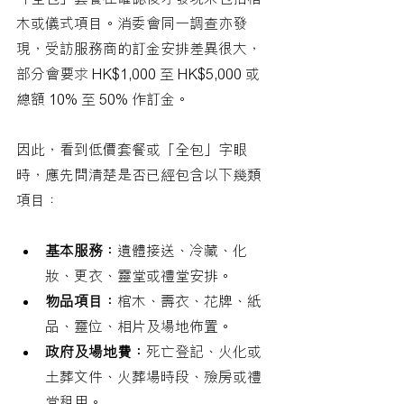
木或儀式項目。消委會同一調查亦發
現，受訪服務商的訂金安排差異很大，
部分會要求 HK$1,000 至 HK$5,000 或
總額 10% 至 50% 作訂金。
因此，看到低價套餐或「全包」字眼
時，應先問清楚是否已經包含以下幾類
項目：
基本服務：
遺體接送、冷藏、化
妝、更衣、靈堂或禮堂安排。
物品項目：
棺木、壽衣、花牌、紙
品、靈位、相片及場地佈置。
政府及場地費：
死亡登記、火化或
土葬文件、火葬場時段、殮房或禮
堂租用。