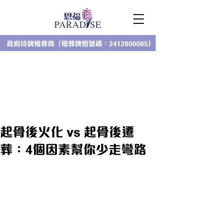
政府持牌殮葬商（殮葬牌照號碼：2412800065）
起骨後火化 vs 起骨後遷
葬：4個因素幫你少走彎路