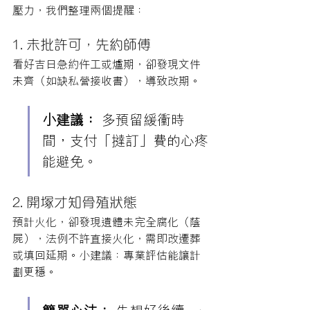
壓力，我們整理兩個提醒：
1. 未批許可，先約師傅
看好吉日急約仵工或爐期，卻發現文件
未齊（如缺私營接收書），導致改期。
小建議：
 多預留緩衝時
間，支付「撻訂」費的心疼
能避免。
2. 開塚才知骨殖狀態
預計火化，卻發現遺體未完全腐化（蔭
屍），法例不許直接火化，需即改遷葬
或填回延期。小建議：專業評估能讓計
劃更穩。