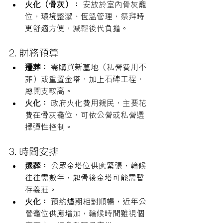
火化（骨灰）：
 安放於室內骨灰龕
位，環境整潔、恆溫管理，祭拜時
更舒適方便，減輕後代負擔。
2. 財務預算
遷葬：
 需購買新墓地（私營費用不
菲）或重置金塔，加上石碑工程，
總開支較高。
火化：
 政府火化費用親民，主要花
費在骨灰龕位，可依公營或私營選
擇彈性控制。
3. 時間安排
遷葬：
 公眾金塔位供應緊張，輪候
往往需數年，起骨後金塔可能需暫
存義莊。
火化：
 預約爐期相對順暢，近年公
營龕位供應增加，輪候時間雖視個