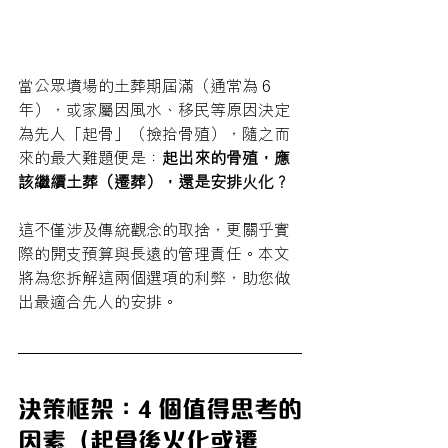
當公眾墳場的土葬期屆滿（通常為 6 
年），或家屬因風水、移民等原因決定
為先人「起骨」（撿拾骨殖），隨之而
來的最大難題便是：
起出來的骨殖，應
該繼續土葬（遷葬），還是安排火化？
這不僅涉及傳統觀念的取捨，更關乎實
際的開支預算與長遠的管理責任。本文
將為您拆解這兩個選項的利弊，助您做
出最適合先人的安排。
決策框架：4 個值得思考的
因素（起骨後火化或遷