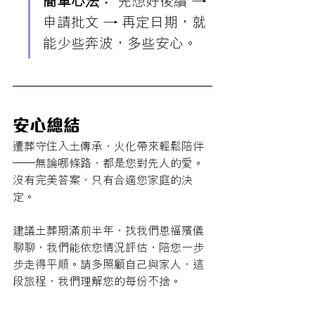
簡單心法：
 先想好後續 → 
申請批文 → 再定日期，就
能少些奔波，多些安心。
安心總結
遷葬守住入土傳承，火化帶來輕鬆陪伴
——無論哪條路，都是您對先人的愛。
沒有完美答案，只有合適您家庭的決
定。
建議土葬期滿前半年，找我們恩福殯儀
聊聊，我們能依您情況評估，陪您一步
步走得平順。請多照顧自己與家人，這
段旅程，我們理解您的每份不捨。