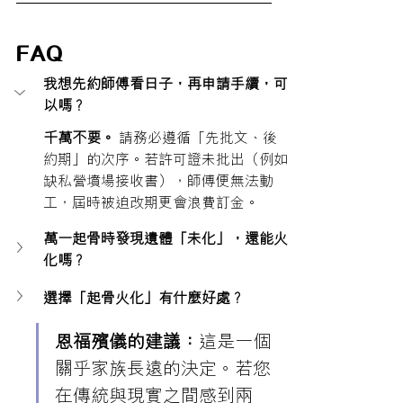
FAQ
我想先約師傅看日子，再申請手續，可
以嗎？
千萬不要。
 請務必遵循「先批文、後
約期」的次序。若許可證未批出（例如
缺私營墳場接收書），師傅便無法動
工，屆時被迫改期更會浪費訂金。
萬一起骨時發現遺體「未化」，還能火
化嗎？
選擇「起骨火化」有什麼好處？
恩福殯儀的建議：
這是一個
關乎家族長遠的決定。若您
在傳統與現實之間感到兩