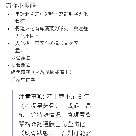
流程小提醒
申請起骨許可證時，需註明將火化
骨殖。
骨殖火化有專屬預約隊列，與遺體
火化不同。
火化後，可安心選擇（骨灰安
置）：
  - 公營龕位
  - 私營龕位
  - 綠色殯葬（撒灰花園或海上）
  - 或家中供奉
注意事項:
 若土葬不足 6 年
（如提早起骨），或遇「吊
棺」等特殊情況，食環署會
嚴格確認遺骸已完全腐化
（成骨狀態），否則可能需