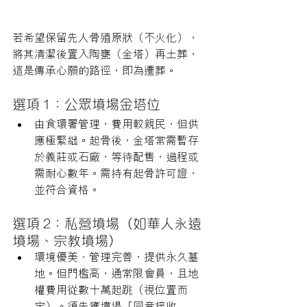
若希望保留先人骨殖原狀（不火化），
將其清潔後置入陶甕（金塔）再土葬，
這是傳承心願的路徑，即為遷葬。
選項 1：公眾墳場金塔位
由食環署管理，費用較親民，但供
應極緊絀。起骨後，金塔常需暫存
於義莊或石廠，等待配售，過程或
需耐心數年。需持有起骨許可證，
並符合資格。
選項 2：私營墳場（如華人永遠
墳場、宗教墳場）
環境優美、管理完善，提供永久墓
地。但門檻高，通常限會員，且地
權費用從數十萬起跳（視位置而
定）。須先獲墳場「同意接收