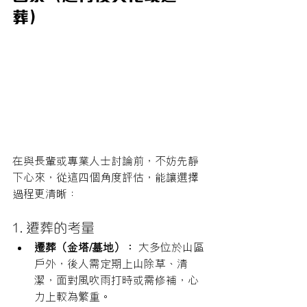
葬）
在與長輩或專業人士討論前，不妨先靜
下心來，從這四個角度評估，能讓選擇
過程更清晰：
1. 遷葬的考量
遷葬（金塔/墓地）：
 大多位於山區
戶外，後人需定期上山除草、清
潔，面對風吹雨打時或需修補，心
力上較為繁重。