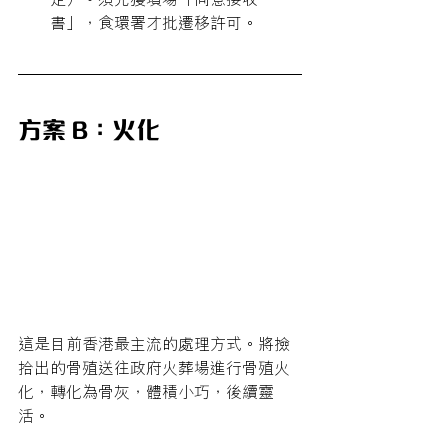
書」，食環署才批遷移許可。
方案 B：火化
這是目前香港最主流的處理方式。將撿
拾出的骨殖送往政府火葬場進行骨殖火
化，轉化為骨灰，體積小巧，後續靈
活。