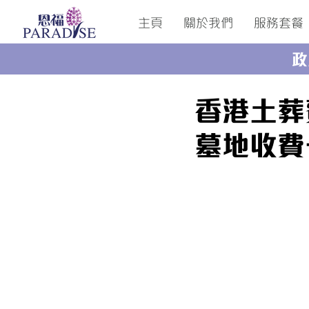
主頁
關於我們
服務套餐
政
香港土葬
墓地收費