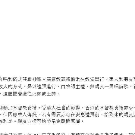
合唱和儀式莊嚴神聖。基督教葬禮通常在教堂舉行，家人和朋友
故人的方式，是以禮拜進行，由牧師主禮，與親友一同唱詩歌、
，遺體便會送往火葬或土葬。
迎參加基督教喪禮。受華人社會的影響，香港的基督教喪禮亦少
，但因應華人傳統，若有需要亦可在安息禮拜前，給到來的親友
福利是。親友同樣可給予帛金慰問家屬。