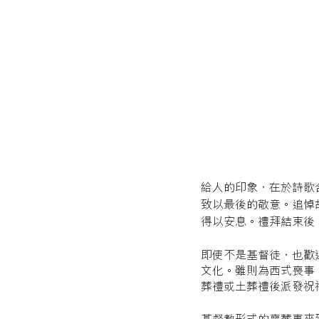
給人的印象，在於詩歌
致以最後的敬意。追悼
得以安息。禮拜結束後
即使不是基督徒，也歡
文化。雖則為西式喪事
葬禮或土葬禮後派發祝