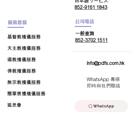
日本語サービス
852-9161 1843
公司電話
服務套餐
一般查詢
基督教殯儀服務
852-3702 1511
天主教
殯儀服務
道教殯儀服務
info@pdfs.com.hk
佛教
殯儀服務
WhatsApp 專線
無宗教殯儀服務
即時與我們聯絡
簡單喪禮
殯儀服務
追思會
WhatsApp