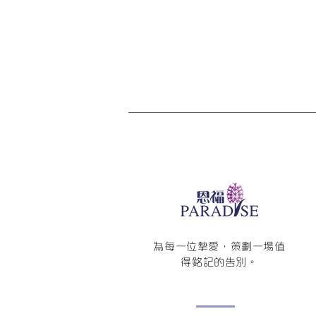
為每一位摯愛，策劃一場值
得銘記的告別。