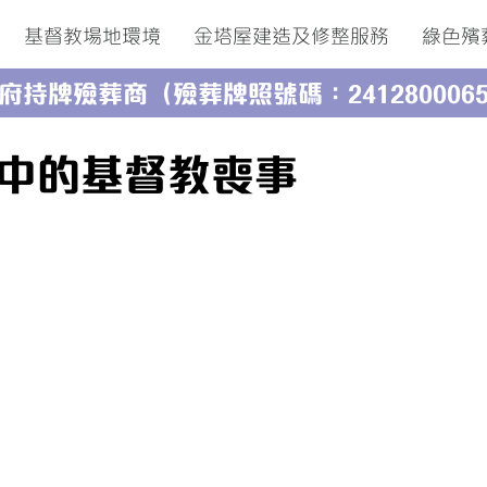
基督教場地環境
金塔屋建造及修整服務
綠色殯
府持牌殮葬商（殮葬牌照號碼：241280006
中的基督教喪事