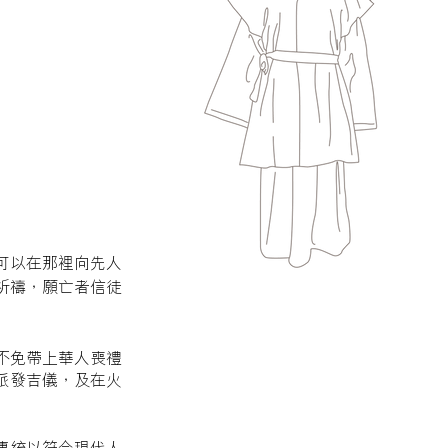
可以在那裡向先人
祈禱，願亡者信徒
不免帶上華人喪禮
派發吉儀，及在火