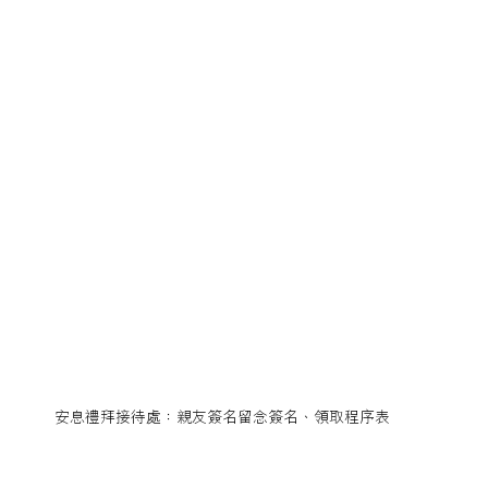
安息禮拜接待處：親友簽名留念簽名、領取程序表