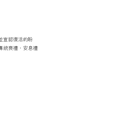
並宣認復活的盼
傳統喪禮，安息禮