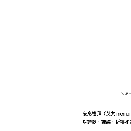
安息
安息禮拜（英文 memori
以詩歌、讀經、祈禱和