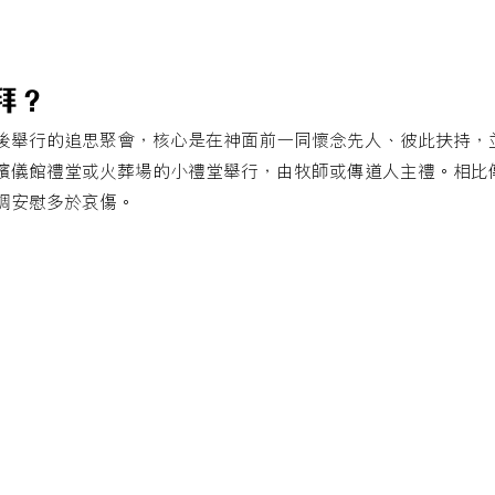
拜？
後舉行的追思聚會，核心是在神面前一同懷念先人、彼此扶持，
殯儀館禮堂或火葬場的小禮堂舉行，由牧師或傳道人主禮。相比
調安慰多於哀傷。