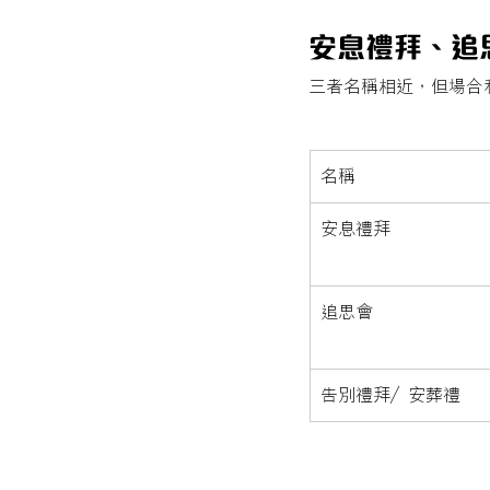
安息禮拜、追
三者名稱相近，但場合
名稱
安息禮拜
追思會
告別禮拜／安葬禮