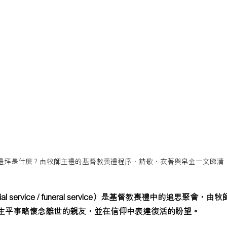
禮拜是什麼？由牧師主禮的基督教喪禮程序、詩歌、衣著與帛金一文睇清
al service / funeral service）是基督教喪禮中的追思聚會
生平事略懷念離世的親友，並在信仰中表達復活的盼望。