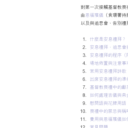
對第一次接觸基督教喪
由
恩福殯儀
（食環署持
以及與追思會、告別禮
什麼是安息禮拜？
安息禮拜、追思會
安息禮拜的程序（
場地佈置與注意事
常用安息禮拜詩歌
出席安息禮拜的準
基督教喪禮中的獻
如何處理吉儀與帛
慰問語與花牌用語
喪禮中的禁忌與稱
費用與恩福殯儀如
常見問題