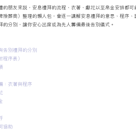
禮的朋友來說，安息禮拜的流程、衣著、獻花以至帛金安排都可
牌殮葬商）整理的懶人包，會逐一講解安息禮拜的意思、程序、
拜的分別，讓你安心出席或為先人籌備最後告別儀式。
與告別禮拜的分別
附程序表）
項
備：衣著與程序
花
金
呼
何協助