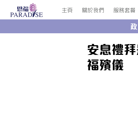
主頁
關於我們
服務套餐
政
安息禮拜
福殯儀