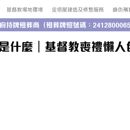
基督教場地環境
金塔屋建造及修整服務
綠色殯
府持牌殮葬商（殮葬牌照號碼：241280006
是什麼｜基督教喪禮懶人