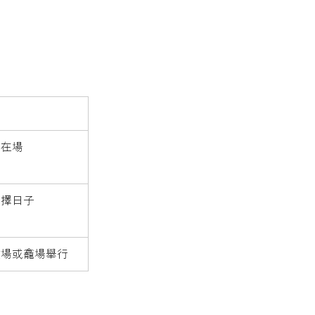
體在場
另擇日子
墳場或龕場舉行