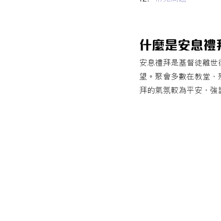
什麼是安息禮
安息禮拜是基督徒離世
望。聚會多數在教堂、
拜的氣氛較為平安，強