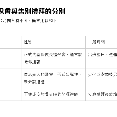
思會與告別禮拜的分別
和時間各有不同，簡單比較如下：
性質
一般時間
正式的基督教喪禮聚會，通常設
出殯當日，遺
瞻仰遺容
懷念先人的聚會，形式較彈性，
火化或安葬後
未必設遺體
下葬或安放骨灰時的簡短禮儀
安息禮拜後於