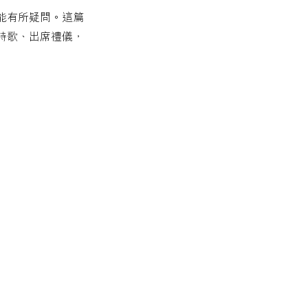
能有所疑問。這篇
詩歌、出席禮儀，