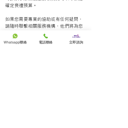
確定喪禮預算。
如果您需要專業的協助或有任何疑問，
請隨時聯繫相關服務機構，他們將為您
提供最貼心的服務和支持。
 延伸閱讀 
Whatsapp聯絡
電話聯絡
立即諮詢
【殯儀服務指南】2024喪禮開支、
殯儀服務收費清單
留言
撰寫留言......