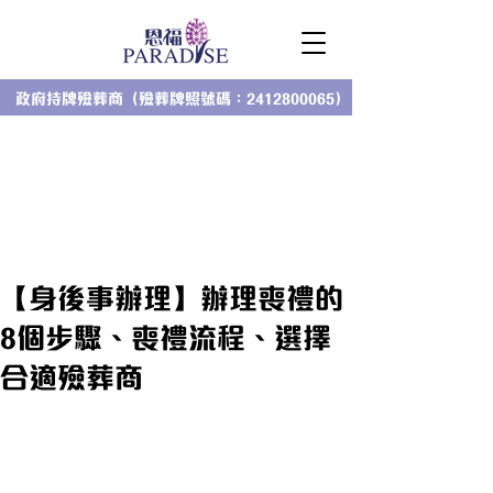
政府持牌殮葬商（殮葬牌照號碼：2412800065）
【身後事辦理】辦理喪禮的
8個步驟、喪禮流程、選擇
合適殮葬商