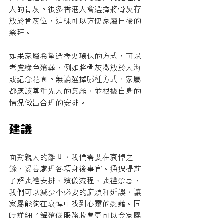
人的骨灰。很多香港人會選擇將骨灰存
放於骨灰位，這樣可以方便家屬日後的
祭拜。
如果家屬希望選擇更環保的方式，可以
考慮綠色殯葬，例如將骨灰撒放於大海
或紀念花園。無論選擇哪種方式，家屬
都應該尊重先人的意願，並根據自身的
情況做出合理的安排。
建議
面對親人的離世，我們需要在哀悼之
餘，妥善處理各項身後事宜。通過提前
了解喪禮安排、殯儀流程、喪禮禁忌，
我們可以減少不必要的麻煩和延誤，讓
家屬能夠在哀悼中找到心靈的慰藉。同
時詳細了解殯儀服務收費更可以令家屬