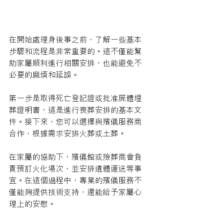
在開始處理身後事之前，了解一些基本
步驟和流程是非常重要的。這不僅能幫
助家屬順利進行相關安排，也能避免不
必要的麻煩和延誤。
第一步是取得死亡登記證或批准屍體埋
葬證明書，這是進行喪葬安排的基本文
件。接下來，您可以選擇與殯儀服務商
合作，根據需求安排火葬或土葬。
在家屬的協助下，殯儀館或殮葬商會負
責預訂火化場次，並安排遺體運送等事
宜。在這個過程中，專業的殯儀服務不
僅能夠提供技術支持，還能給予家屬心
理上的安慰。