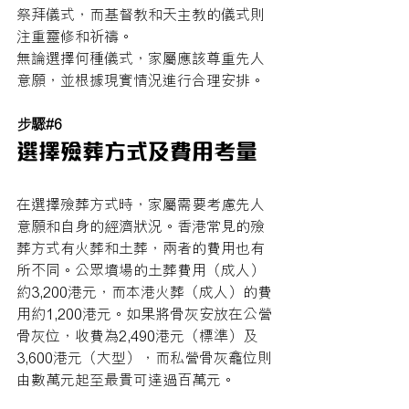
祭拜儀式，而基督教和天主教的儀式則
注重靈修和祈禱。
無論選擇何種儀式，家屬應該尊重先人
意願，並根據現實情況進行合理安排。
步驟#6
選擇殮葬方式及費用考量
在選擇殮葬方式時，家屬需要考慮先人
意願和自身的經濟狀況。香港常見的殮
葬方式有火葬和土葬，兩者的費用也有
所不同。公眾墳場的土葬費用（成人）
約3,200港元，而本港火葬（成人）的費
用約1,200港元。如果將骨灰安放在公營
骨灰位，收費為2,490港元（標準）及
3,600港元（大型），而私營骨灰龕位則
由數萬元起至最貴可達過百萬元。