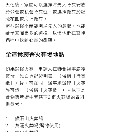
火化後，家屬可以選擇將先人骨灰安放
於公營或私營骨灰位，或選擇撒灰於紀
念花園或海上撒灰。
這些選擇不僅能滿足先人的意願，也能
給予家屬更多的選擇，以便他們在哀悼
過程中找到心靈的慰藉。
全港食環署火葬場地點
如果選擇火葬，申請人在聯合辦事處獲
簽發「死亡登記證明書」（俗稱「行街
紙」）後，可在同一辦事處辦理「火葬
許可證」（俗稱「火葬紙」）。以下是
食物環境衞生署轄下6 個火葬場的資料
供參考：
1.     鑽石山火葬場
2.     葵涌火葬場(暫停使用)