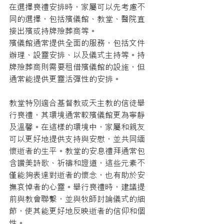
在選擇喪禮安排時，家屬可以先考慮不
同的選擇，包括殯儀館、教堂、醫院直
接出殯或持牌殮葬商等。
殯儀館通常提供全面的服務，包括文件
辦理、設靈安排、以及儀式主持等。持
牌殮葬商則需要租借殯儀館的設施，但
通常能提供更靈活彈性的安排。
教堂特別適合基督教或天主教的信徒舉
行喪禮，其環境通常較殯儀館更為寧靜
及溫馨。在這樣的環境中，家屬和親友
可以更好地提供支持與安慰，並共同緬
懷逝者的生平。教堂的安息禮拜通常包
含讚美詩歌、祈禱和證道，這些元素不
僅能夠表達對逝者的懷念，也有助於安
撫哀悼者的心靈。舉行喪禮時，建議提
前與教會聯繫，並與牧師討論儀式的細
節，使其能更好地反映逝者的信仰和個
性。