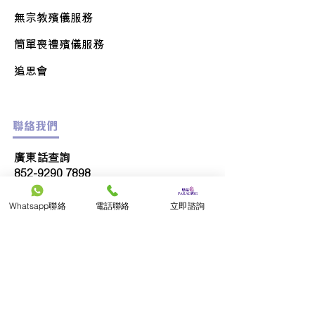
無宗教殯儀服務
簡單喪禮
殯儀服務
追思會
聯絡我們
廣東話查詢
852-9290 7898
普通話查詢
Whatsapp聯絡
電話聯絡
立即諮詢
86-19518736997
English Service
852-9290 6226
日本語サービス
852-9161 1843
公司電話