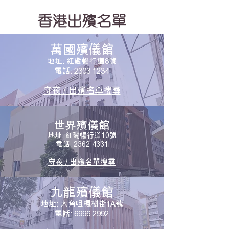
香港出殯名單
萬國殯儀館
地
址: 紅磡暢行道8號
電話: 2303 1234
守夜
/ 出殯名單搜
尋
世界殯儀館
地
址: 紅磡暢行道10號
電話: 2362 4331
守夜 / 出殯名單搜尋
九龍殯儀館
地址: 大角咀楓樹街1A號
電話: 6996 2992