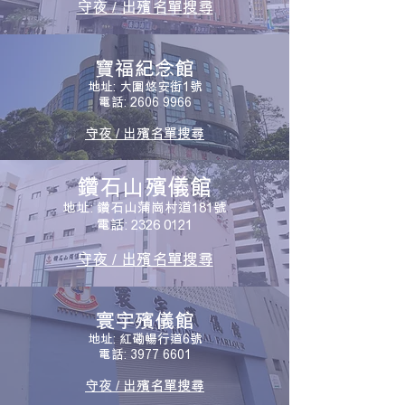
守夜 / 出殯名單
搜
尋
寶福紀念館
地址: 大圍悠安街1號
電話: 2606 9966
守夜 / 出殯名單搜尋
鑽石山殯儀館
地址: 鑽石山蒲崗村道181號
電話: 2326 0121
守夜 / 出殯名單
搜
尋
寰宇殯儀館
地址: 紅磡暢行道6號
電話: 3977 6601
守夜 / 出殯名單搜尋