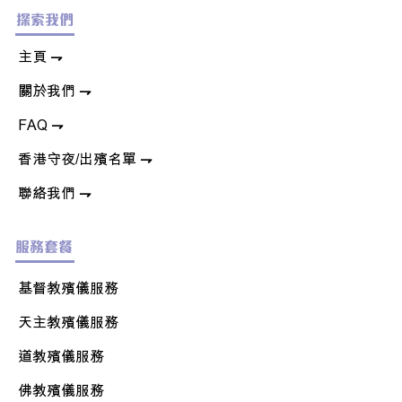
探索我們
​主頁 ⇁
關於我們
⇁
FAQ
⇁
香港守夜/出殯名單
⇁
聯絡我們
⇁
服務套餐
基督教殯儀服務
天主教
殯儀服務
道教殯儀服務
佛教
殯儀服務