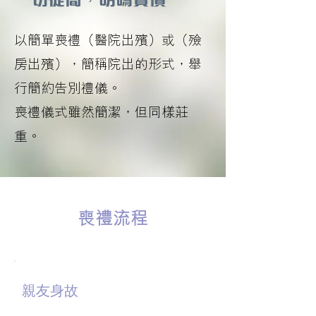
以簡
單喪禮（醫院出殯）或（殮
房出殯），簡稱院出的形式，舉
行簡約告別禮儀。
喪禮儀式雖然簡潔，但同樣莊
重。
​喪禮流程
01
親友身故