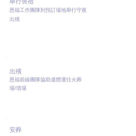
舉行喪禮
恩福工作團隊到預訂場地舉行守夜
出殯
07
出殯
恩福前線團隊協助遺體運往火葬
場/墳場
08
安葬