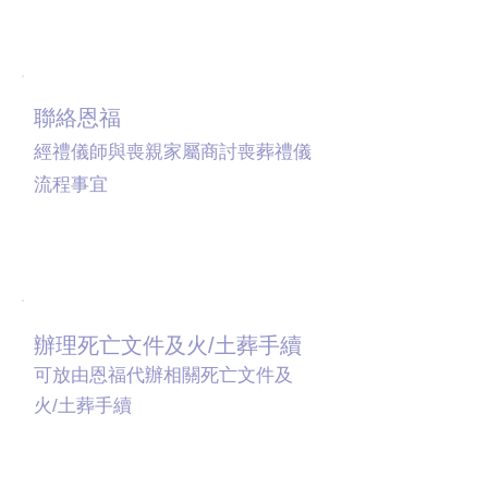
02
聯絡恩福
經禮儀師與喪親家屬商討喪葬禮儀
流程事宜
03
辦理死亡文件及火/土葬手續
可放由恩福代辦相關死亡文件及
火/土葬手續