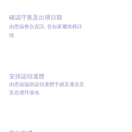
04
確認守夜及出殯日期
由恩福整合資訊, 告知家屬喪葬詳
情
05
安排認領遺體
由恩福協助認領遺體手續及運送至
安息禮拜場地
06