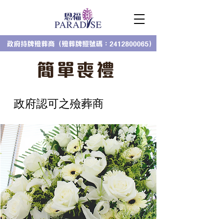
政府持牌殮葬商（殮葬牌照號碼：2412800065）
簡單喪禮
​政府認可之殮葬商