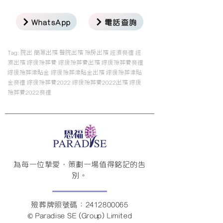
WhatsApp
電話查詢
Tag:
院出 簡單出殯 醫院出殯 殮房出殯 經濟喪禮 經
濟出殯 綜援殮葬費 綜援殮葬費出殯 綜援殮葬費喪禮
綜援殮葬津貼金 綜援殮葬津貼金出殯 綜援殮葬津貼
金喪禮 綜援殮葬費2022 綜援殮葬費2022出殯 綜援
殮葬費2022喪禮
為每一位摯愛，策劃一場值得銘記的告
別。
殮葬牌照號碼：2412800065
© Paradise SE (Group) Limited