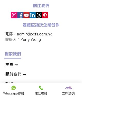
關注我們
媒體查詢及企業合作
電郵：
admin@pdfs.com.hk
​聯絡人：Perry Wong
探索我們
​主頁 ⇁
關於我們
⇁
FAQ
⇁
Whatsapp聯絡
電話聯絡
立即諮詢
香港守夜/出殯名單
⇁
聯絡我們
⇁