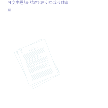
可交由恩福代辦後續安葬或設碑事
宜