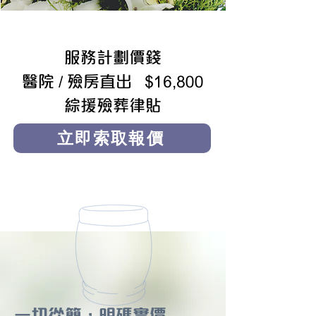
服務計劃價錢
醫院 / 殮房直出 $16,800
綜援殮葬律貼
立即索取報價
一切從簡，明碼實價