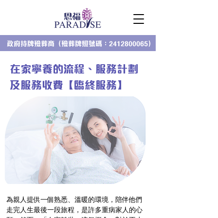
政府持牌殮葬商（殮葬牌照號碼：2412800065）
在家寧養的流程、服務計劃
及服務收費【臨終服務】
為親人提供一個熟悉、溫暖的環境，陪伴他們
走完人生最後一段旅程，是許多重病家人的心