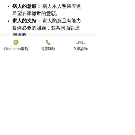
病人的意願：
病人本人明確表達
希望在家離世的意願。
家人的支持：
家人願意且有能力
提供必要的照顧，並共同面對這
個過程。
適宜的居家環境：
居家環境能夠
Whatsapp聯絡
電話聯絡
立即諮詢
滿足基本的醫療照護需求，如舒
適的床位、足夠的空間等。
專業醫療團隊的支持：
有專業的
醫療團隊提供醫療、心理等方面
的支持。
完善的後續安排：
有殯儀服務商
協助處理後續事宜，如遺體運
送、殯葬安排等。