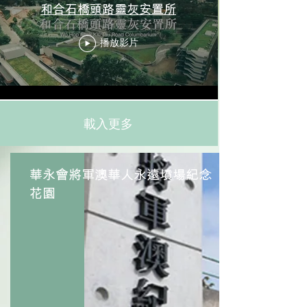
和合石橋頭路靈灰安置所
播放影片
載入更多
華永會將軍澳華人永遠墳場紀念
花園