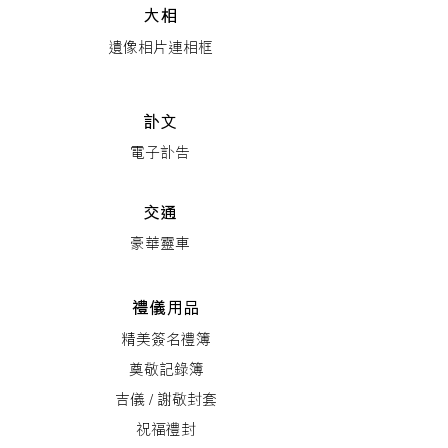
大相
遺像相片
連相框
訃文
電子訃告
交通
豪華靈車
禮儀用品
精美簽名禮簿
奠敬記錄簿
吉儀 / 謝敬封套
祝福禮封