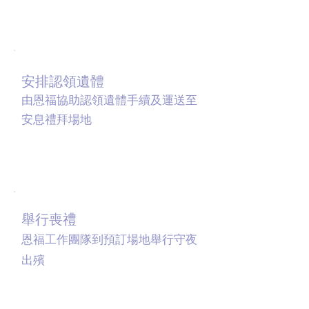
05
安排認領遺體
由恩福協助認領遺體手續及運送至
安息禮拜場地
06
舉行喪禮
恩福工作團隊到預訂場地舉行守夜
出殯