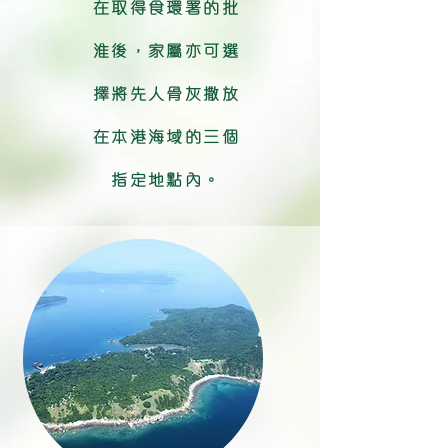
在取得食環署的批
淮後，家屬亦可選
擇將先人骨灰撒放
在本港海域的三個
指定地點內。