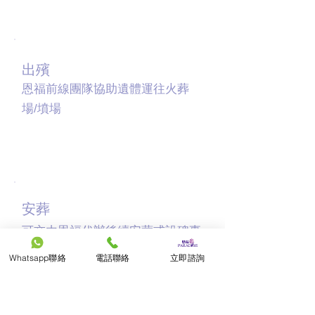
07
出殯
恩福前線團隊協助遺體運往火葬
場/墳場
08
安葬
可交由恩福代辦後續安葬或設碑事
宜
Whatsapp聯絡
電話聯絡
立即諮詢