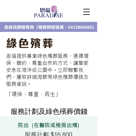
政府持牌殮葬商（殮葬牌照號碼：2412800065）
​綠色殯葬
恩福提供專業綠色殯葬服務，選擇環
保、簡約、尊重自然的方式，讓摯愛
安息在海洋或公園中。立即聯繫我
們，獲取詳細海葬等綠色殯葬價錢及
服務資訊。
「環保、尊重、再生」
服務計劃及綠色殯葬價錢
院出 (在醫院或殮房出殯)
服務計劃 $16,800