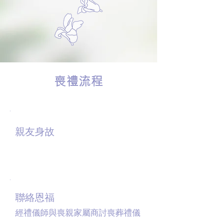
​喪禮流程
01
親友身故
02
聯絡恩福
經禮儀師與喪親家屬商討喪葬禮儀