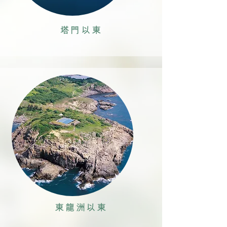
塔門以東
東龍洲以東