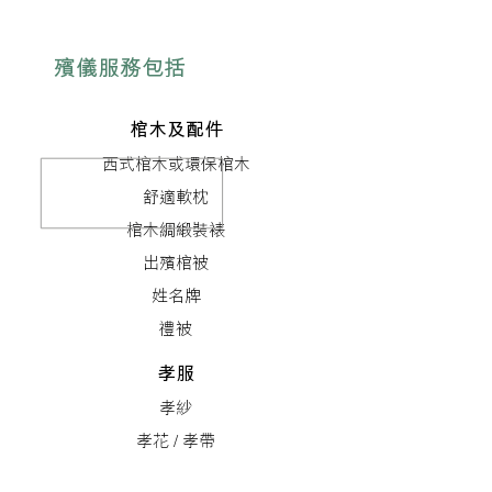
殯儀服務包括
棺木及配件
西式棺木或環保棺木
舒適軟枕
棺木綢緞裝裱
出殯棺被
姓名牌
禮被
孝服
孝紗
孝花 / 孝帶