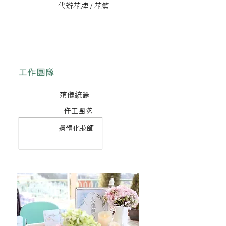
代辦花牌 / 花籃
工作團隊
殯儀統籌
仵工團隊
遺體化妝師