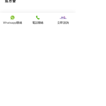
追思會
聯絡我們
Whatsapp聯絡
電話聯絡
立即諮詢
廣東話查詢
852-9290 7898
普通話查詢
86-19518736997
English Service
852-9290 6226
日本語サービス
852-9161 1843
公司電話
一般查詢
852-3702 1511