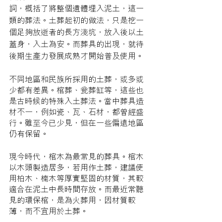
詞，概括了將整個遺體埋入泥土，這一
類的葬法。土葬起初的做法，只是挖一
個足夠放逝者的長方淺坑，放入後以土
蓋身，入土為安。而葬具的出現，就待
後期生產力發展成熟才開始普及使用。
不同地區和民族所採用的土葬，或多或
少都有差異。棺葬、瓮葬缸等，這些也
是古時候的特殊入土葬法。當中葬具造
材不一，例如瓷、瓦、石材，都曾經盛
行。雖至今已少見，但在一些偏遠地區
仍有保留。
現今時代，棺木為最常見的葬具。棺木
以木頭製造居多，若用作土葬，建議使
用柏木、楠木等厚實堅固的材質，其較
適合在泥土中長時間存放。而最近常聽
見的環保棺，是為火葬用，因材質較
薄，而不宜用於土葬。