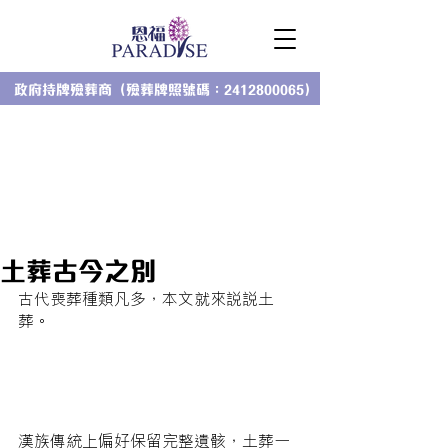
政府持牌殮葬商（殮葬牌照號碼：2412800065）
土葬古今之別
古代喪葬種類凡多，本文就來說說土
葬。
漢族傳統上偏好保留完整遺骸，土葬一