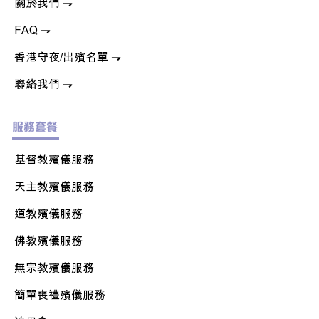
關於我們
⇁
FAQ
⇁
香港守夜/出殯名單
⇁
聯絡我們
⇁
服務套餐
基督教殯儀服務
天主教
殯儀服務
道教殯儀服務
佛教
殯儀服務
無宗教殯儀服務
簡單喪禮
殯儀服務