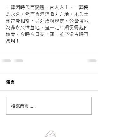
土葬因時代而變遷，古人入土，一葬便
是永久，然而香港這彈丸之地，永久土
葬花費相當，另外政府規定，公營墳地
為非永久性墓地，過一定年期便需起回
骸骨。今時今日要土葬，並不像古時容
易啊！
留言
撰寫留言......